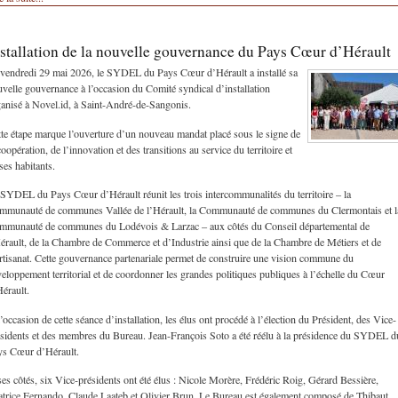
stallation de la nouvelle gouvernance du Pays Cœur d’Hérault
vendredi 29 mai 2026, le SYDEL du Pays Cœur d’Hérault a installé sa
velle gouvernance à l’occasion du Comité syndical d’installation
anisé à Novel.id, à Saint-André-de-Sangonis.
te étape marque l’ouverture d’un nouveau mandat placé sous le signe de
coopération, de l’innovation et des transitions au service du territoire et
ses habitants.
SYDEL du Pays Cœur d’Hérault réunit les trois intercommunalités du territoire – la
mmunauté de communes Vallée de l’Hérault, la Communauté de communes du Clermontais et l
mmunauté de communes du Lodévois & Larzac – aux côtés du Conseil départemental de
érault, de la Chambre de Commerce et d’Industrie ainsi que de la Chambre de Métiers et de
rtisanat. Cette gouvernance partenariale permet de construire une vision commune du
eloppement territorial et de coordonner les grandes politiques publiques à l’échelle du Cœur
érault.
’occasion de cette séance d’installation, les élus ont procédé à l’élection du Président, des Vice-
sidents et des membres du Bureau. Jean-François Soto a été réélu à la présidence du SYDEL d
ys Cœur d’Hérault.
es côtés, six Vice-présidents ont été élus : Nicole Morère, Frédéric Roig, Gérard Bessière,
trice Fernando, Claude Laateb et Olivier Brun. Le Bureau est également composé de Thibaut