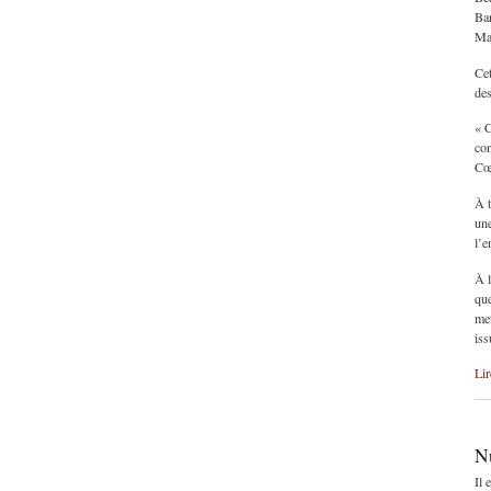
Bar
Mar
Cet
des
« C
con
Cœu
À t
une
l’e
À l
que
met
iss
Lir
Nu
Il 