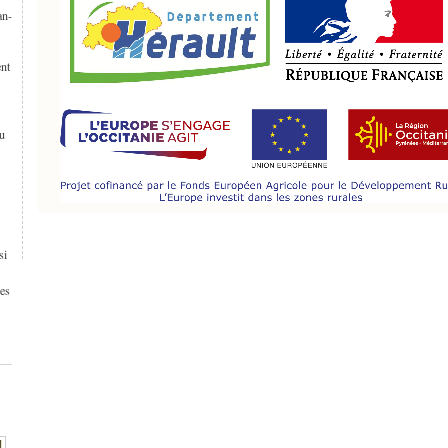
an-
ent
du
si
nes