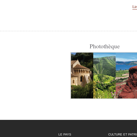
Lir
Photothèque
LE PAYS
CULTURE ET PATR