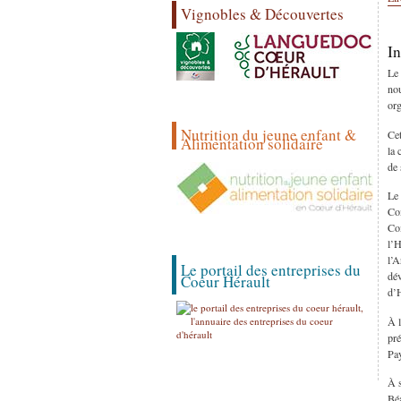
Vignobles & Découvertes
In
Le 
nou
org
Nutrition du jeune enfant &
Cet
Alimentation solidaire
la 
de 
Le 
Co
Co
l’H
l’A
Le portail des entreprises du
dév
Coeur Hérault
d’H
À l
pré
Pa
À s
Béa