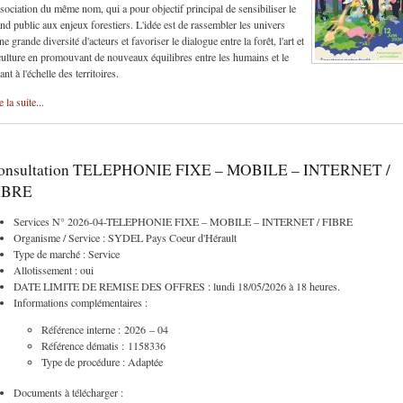
ssociation du même nom, qui a pour objectif principal de sensibiliser le
nd public aux enjeux forestiers. L'idée est de rassembler les univers
ne grande diversité d'acteurs et favoriser le dialogue entre la forêt, l'art et
culture en promouvant de nouveaux équilibres entre les humains et le
ant à l'échelle des territoires.
e la suite...
onsultation TELEPHONIE FIXE – MOBILE – INTERNET /
IBRE
Services N° 2026-04-TELEPHONIE FIXE – MOBILE – INTERNET / FIBRE
Organisme / Service : SYDEL Pays Coeur d'Hérault
Type de marché : Service
Allotissement : oui
DATE LIMITE DE REMISE DES OFFRES : lundi 18/05/2026 à 18 heures.
Informations complémentaires :
Référence interne : 2026 – 04
Référence dématis : 1158336
Type de procédure : Adaptée
Documents à télécharger :