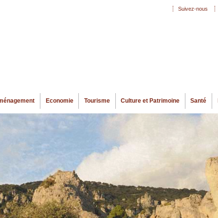
Aller au
Suivez-nous
Menu secondaire
contenu
principal
ménagement
Economie
Tourisme
Culture et Patrimoine
Santé