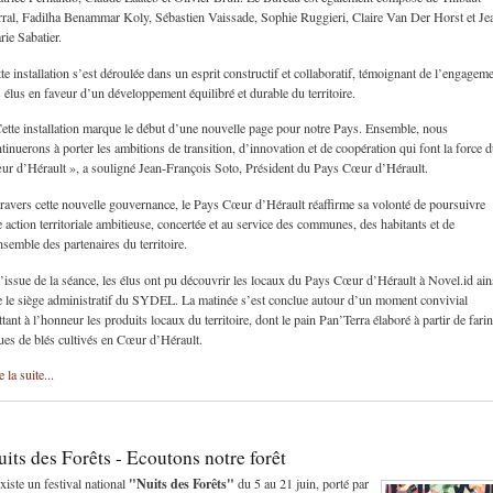
ral, Fadilha Benammar Koly, Sébastien Vaissade, Sophie Ruggieri, Claire Van Der Horst et Je
ie Sabatier.
te installation s’est déroulée dans un esprit constructif et collaboratif, témoignant de l’engagem
 élus en faveur d’un développement équilibré et durable du territoire.
ette installation marque le début d’une nouvelle page pour notre Pays. Ensemble, nous
tinuerons à porter les ambitions de transition, d’innovation et de coopération qui font la force 
r d’Hérault », a souligné Jean-François Soto, Président du Pays Cœur d’Hérault.
ravers cette nouvelle gouvernance, le Pays Cœur d’Hérault réaffirme sa volonté de poursuivre
 action territoriale ambitieuse, concertée et au service des communes, des habitants et de
nsemble des partenaires du territoire.
’issue de la séance, les élus ont pu découvrir les locaux du Pays Cœur d’Hérault à Novel.id ain
 le siège administratif du SYDEL. La matinée s’est conclue autour d’un moment convivial
tant à l’honneur les produits locaux du territoire, dont le pain Pan’Terra élaboré à partir de fari
ues de blés cultivés en Cœur d’Hérault.
e la suite...
its des Forêts - Ecoutons notre forêt
"Nuits des Forêts"
existe un festival national
du 5 au 21 juin, porté par