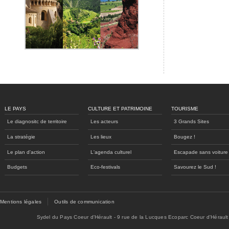
LE PAYS
CULTURE ET PATRIMOINE
TOURISME
Le diagnositc de territoire
Les acteurs
3 Grands Sites
La stratégie
Les lieux
Bougez !
Le plan d'action
L'agenda culturel
Escapade sans voiture
Budgets
Eco-festivals
Savourez le Sud !
Mentions légales
Outils de communication
Sydel du Pays Coeur d'Hérault - 9 rue de la Lucques Ecoparc Coeur d'Hérault