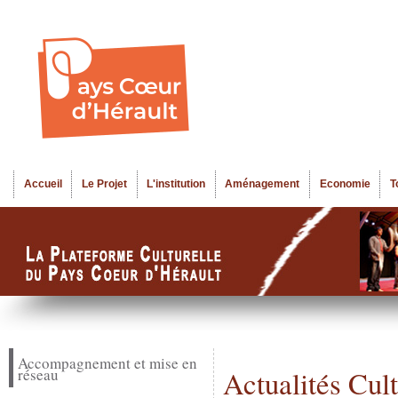
Al
Menu seco
co
pr
Accueil
Le Projet
L'institution
Aménagement
Economie
T
Menu principal
Accompagnement et mise en
réseau
Actualités Cul