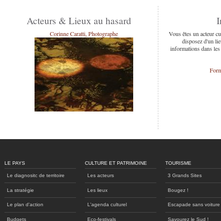
Acteurs & Lieux au hasard
I
Corinne Caratti, Photographe
Vous êtes un acteur cu
disposez d'un lie
informations dans les
Form
LE PAYS
CULTURE ET PATRIMOINE
TOURISME
Le diagnositc de territoire
Les acteurs
3 Grands Sites
La stratégie
Les lieux
Bougez !
Le plan d'action
L'agenda culturel
Escapade sans voiture
Budgets
Eco-festivals
Savourez le Sud !