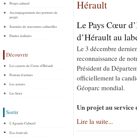
Hérault
Projet culturel
Accompagnement des porteurs de
projet
Le Pays Cœur d’H
Journées de rencontres culturelles
d’Hérault au l
Etudes réalisées
Le 3 décembre dernier,
Découvrir
reconnaissance de notr
Les carnets du Coeur d'Hérault
Président du Départem
Portrait d'artistes
officiellement la can
Les acteurs
Géoparc mondial.
Les lieux
Un projet au service
Sortir
Lire la suite...
L'Agenda Culturel
Eco-festivals