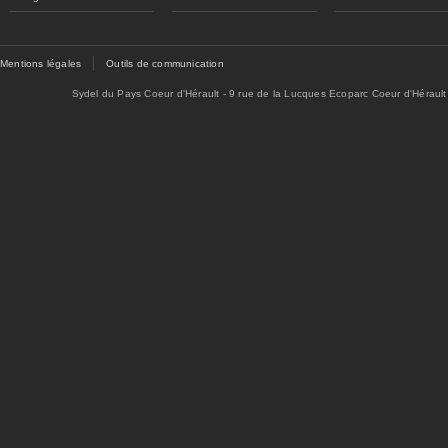
Mentions légales
Outils de communication
Sydel du Pays Coeur d'Hérault - 9 rue de la Lucques Ecoparc Coeur d'Hérault