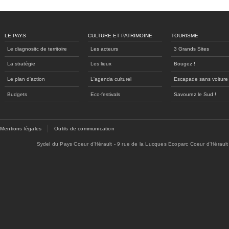
LE PAYS
CULTURE ET PATRIMOINE
TOURISME
Le diagnositc de territoire
Les acteurs
3 Grands Sites
La stratégie
Les lieux
Bougez !
Le plan d'action
L'agenda culturel
Escapade sans voiture
Budgets
Eco-festivals
Savourez le Sud !
Mentions légales
Outils de communication
Sydel du Pays Coeur d'Hérault - 9 rue de la Lucques Ecoparc Coeur d'Hérault