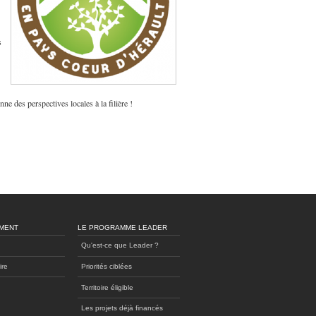
s
ne des perspectives locales à la filière !
MENT
LE PROGRAMME LEADER
Qu'est-ce que Leader ?
ire
Priorités ciblées
Territoire éligible
Les projets déjà financés