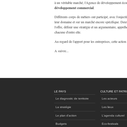
à un véritable marché, l'Agence de développement éc
développement commercial
.
Différents corps de métiers ont participé, avec l'onject
leur domaine et sur un marché encore spécifique. Deux a
l'offre, définir une stratégie et un argumentaire, appr
chacune d'entre elle.
Au regard de l'apport pour les entreprises, cette action
A suivre...
LE PAYS
CULTURE ET PATR
Le diagnositc de territoire
Les acteurs
La stratégie
Les lieux
Le plan d'action
L'agenda culturel
Budgets
Eco-festivals