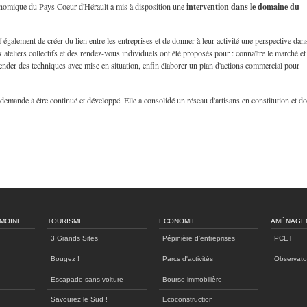
intervention dans le domaine du
onomique du Pays Coeur d'Hérault a mis à disposition une
if également de créer du lien entre les entreprises et de donner à leur activité une perspective dan
teliers collectifs et des rendez-vous individuels ont été proposés pour : connaître le marché et
éhender des techniques avec mise en situation, enfin élaborer un plan d'actions commercial pour
 demande à être continué et développé. Elle a consolidé un réseau d'artisans en constitution et don
IMOINE
TOURISME
ECONOMIE
AMÉNAGE
3 Grands Sites
Pépinière d'entreprises
PCET
Bougez !
Parcs d'activités
Observato
Escapade sans voiture
Bourse immobilière
Savourez le Sud !
Ecoconstruction