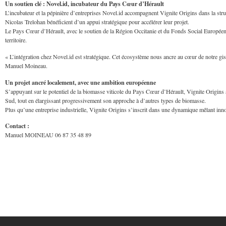
Un soutien clé : Novel.id, incubateur du Pays Cœur d’Hérault
L’incubateur et la pépinière d’entreprises Novel.id accompagnent Vignite Origins dans la st
Nicolas Trelohan bénéficient d’un appui stratégique pour accélérer leur projet.
Le Pays Cœur d’Hérault, avec le soutien de la Région Occitanie et du Fonds Social Européen,
territoire.
« L’intégration chez Novel.id est stratégique. Cet écosystème nous ancre au cœur de notre gise
Manuel Moineau.
Un projet ancré localement, avec une ambition européenne
S’appuyant sur le potentiel de la biomasse viticole du Pays Cœur d’Hérault, Vignite Origins
Sud, tout en élargissant progressivement son approche à d’autres types de biomasse.
Plus qu’une entreprise industrielle, Vignite Origins s’inscrit dans une dynamique mêlant inno
Contact :
Manuel MOINEAU 06 87 35 48 89