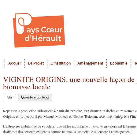
Al
Menu seco
co
pr
Accueil
Le Projet
L'institution
Aménagement
Economie
T
Menu principal
VIGNITE ORIGINS, une nouvelle façon de pro
biomasse locale
Voir
(onglet actif)
Qu'est-ce qui lie ici
Onglets
principaux
Repenser la production industrielle à partir du territoire, transformer un déchet en ressource 
Origins, un projet porté par Manuel Moineau et Nicolas Trelohan, récemment intégrés à l’inc
L’entreprise ambitionne de structurer une filière industrielle innovante en valorisant la bioma
destinés à des secteurs exigeants comme le luxe, la cosmétique ou encore l’aménagement.