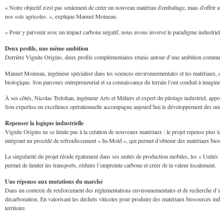
« Notre objectif n'est pas seulement de créer un nouveau matériau d'emballage, mais d'offrir
nos sols agricoles. », explique Manuel Moineau.
« Pour y parvenir avec un impact carbone négatif, nous avons inversé le paradigme industriel : c
Deux profils, une même ambition
Derrière Vignite Origins, deux profils complémentaires réunis autour d’une ambition commune :
Manuel Moineau, ingénieur spécialisé dans les sciences environnementales et les matériaux, dé
biologique. Son parcours entrepreneurial et sa connaissance du terrain l’ont conduit à imagin
À ses côtés, Nicolas Trelohan, ingénieur Arts et Métiers et expert du pilotage industriel, app
Son expertise en excellence opérationnelle accompagne aujourd’hui le développement des uni
Repenser la logique industrielle
Vignite Origins ne se limite pas à la création de nouveaux matériaux : le projet repense plu
intégrant un procédé de refroidissement « In-Mold », qui permet d’obtenir des matériaux bioso
La singularité du projet réside également dans ses unités de production mobiles, les « Unité
permet de limiter les transports, réduire l’empreinte carbone et créer de la valeur localement.
Une réponse aux mutations du marché
Dans un contexte de renforcement des réglementations environnementales et de recherche d’a
décarbonation. En valorisant les déchets viticoles pour produire des matériaux biosourcés in
territoire.