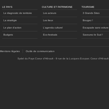
LE PAYS
CULTURE ET PATRIMOINE
TOURISME
Le diagnositc de territoire
Les acteurs
3 Grands Sites
La stratégie
Les lieux
Bougez !
Le plan d'action
L'agenda culturel
Escapade sans voiture
Budgets
Eco-festivals
Savourez le Sud !
Mentions légales
Outils de communication
Sydel du Pays Coeur d'Hérault - 9 rue de la Lucques Ecoparc Coeur d'Hérault