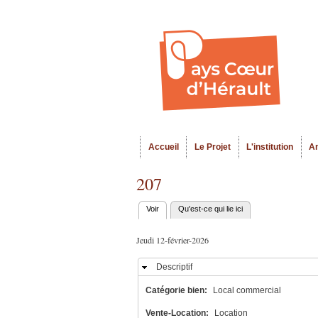
Accueil
Le Projet
L'institution
A
Menu principal
207
Voir
(onglet actif)
Qu'est-ce qui lie ici
Onglets
principaux
Jeudi 12-février-2026
Descriptif
Masquer
Catégorie bien:
Local commercial
Vente-Location:
Location