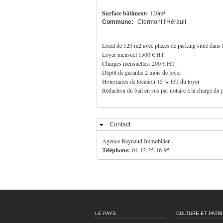
Surface bâtiment:
120m²
Commune:
Clermont l'Hérault
Local de 120 m2 avec places de parking situé dans 
Loyer mensuel 1500 € HT
Charges mensuelles: 200 € HT
Dépôt de garantie 2 mois de loyer
Honoraires de location 15 % HT du loyer
Rédaction du bail en sus par notaire à la charge du 
Contact
Masquer
Agence Reynaud Immobilier
Téléphone:
04-12-35-16-95
LE PAYS
CULTURE ET PATR