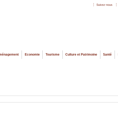
Aller au
Suivez-nous
Menu secondaire
contenu
principal
ménagement
Economie
Tourisme
Culture et Patrimoine
Santé