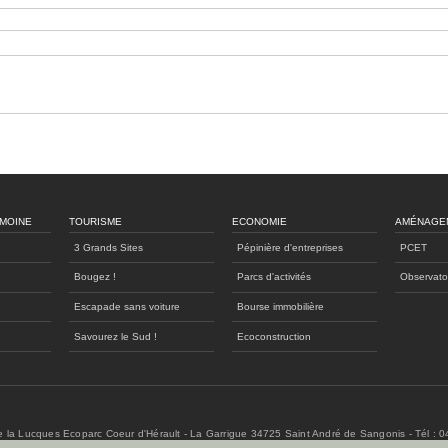
IMOINE
TOURISME
ECONOMIE
AMÉNAGE
3 Grands Sites
Pépinière d'entreprises
PCET
Bougez !
Parcs d'activités
Observato
Escapade sans voiture
Bourse immobilière
Savourez le Sud !
Ecoconstruction
de la Lucques Ecoparc Coeur d'Hérault - La Garrigue 34725 Saint André de Sangonis - Tél : 