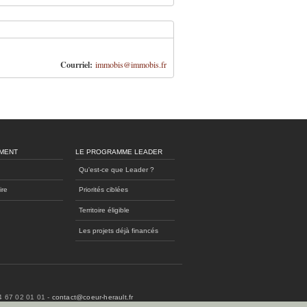
Courriel:
immobis@immobis.fr
MENT
LE PROGRAMME LEADER
Qu'est-ce que Leader ?
ire
Priorités ciblées
Territoire éligible
Les projets déjà financés
04 67 02 01 01 -
contact@coeur-herault.fr