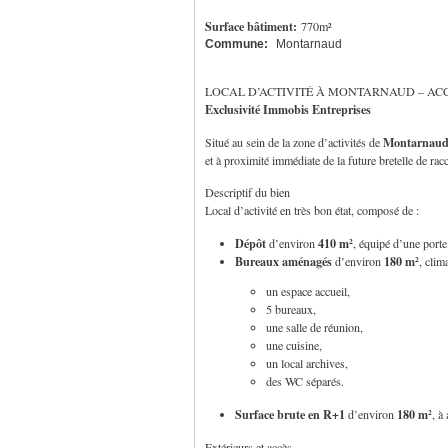
Surface bâtiment:
770m²
Commune:
Montarnaud
LOCAL D’ACTIVITÉ À MONTARNAUD – ACC
Exclusivité Immobis Entreprises
Montarnaud 
Situé au sein de la zone d’activités de
et à proximité immédiate de la future bretelle de r
Descriptif du bien
Local d’activité en très bon état, composé de :
Dépôt
410 m²
d’environ
, équipé d’une porte
Bureaux aménagés
180 m²
d’environ
, clim
un espace accueil,
5 bureaux,
une salle de réunion,
une cuisine,
un local archives,
des WC séparés.
Surface brute en R+1
180 m²
d’environ
, à
Extérieurs et accès