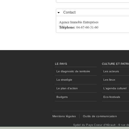
Contact
Masquer
Agence Immobis Entreprises
Téléphone:
04-67-60-31-60
LE PAYS
CULTURE ET PATR
Le diagnositc de territoire
Les acteurs
La stratégie
Les lieux
Le plan d'action
L'agenda culturel
Budgets
Eco-festivals
Mentions légales
Outils de communication
Sydel du Pays Coeur d'Hérault - 9 rue 