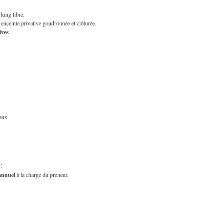
king libre.
e enceinte privative goudronnée et clôturée.
ives
.
eaux.
C
annuel
à la charge du preneur.