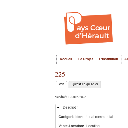
Accueil
Le Projet
L'institution
A
Menu principal
225
Voir
(onglet actif)
Qu'est-ce qui lie ici
Onglets
principaux
Vendredi 19-Juin-2026
Descriptif
Masquer
Catégorie bien:
Local commercial
Vente-Location:
Location