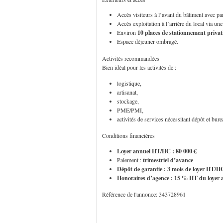
Accès visiteurs à l’avant du bâtiment avec par
Accès exploitation à l’arrière du local via un
10 places de stationnement privat
Environ
Espace déjeuner ombragé.
Activités recommandées
Bien idéal pour les activités de :
logistique,
artisanat,
stockage,
PME/PMI,
activités de services nécessitant dépôt et bur
Conditions financières
Loyer annuel HT/HC : 80 000 €
trimestriel d’avance
Paiement :
Dépôt de garantie : 3 mois de loyer HT/H
Honoraires d’agence : 15 % HT du loyer 
Référence de l'annonce: 343728961