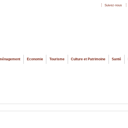
Aller au
Suivez-nous
Menu secondaire
contenu
principal
ménagement
Economie
Tourisme
Culture et Patrimoine
Santé