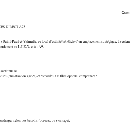
Com
ÈS DIRECT A75
/ Saint-Paul-et-Valmalle
, ce local d’activité bénéficie d’un emplacement stratégique, à seulem
L.I.E.N.
A9
accordement au
et à l’
.
 sectionnelle.
atisés (climatisation gainée) et raccordés à la fibre optique, comprenant :
 aménager selon vos besoins (bureaux ou stockage).