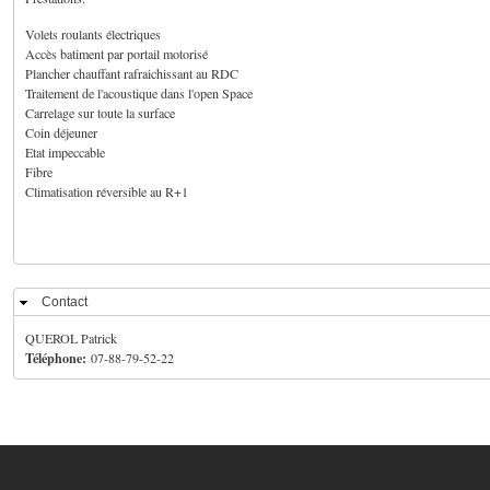
Volets roulants électriques
Accès batiment par portail motorisé
Plancher chauffant rafraichissant au RDC
Traitement de l'acoustique dans l'open Space
Carrelage sur toute la surface
Coin déjeuner
Etat impeccable
Fibre
Climatisation réversible au R+1
Contact
Masquer
QUEROL Patrick
Téléphone:
07-88-79-52-22