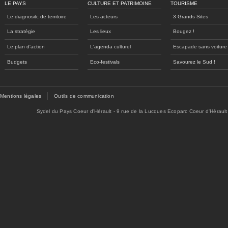
LE PAYS
CULTURE ET PATRIMOINE
TOURISME
Le diagnositc de territoire
Les acteurs
3 Grands Sites
La stratégie
Les lieux
Bougez !
Le plan d'action
L'agenda culturel
Escapade sans voiture
Budgets
Eco-festivals
Savourez le Sud !
Mentions légales
Outils de communication
Sydel du Pays Coeur d'Hérault - 9 rue de la Lucques Ecoparc Coeur d'Hérault