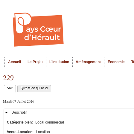
Al
Menu seco
co
pr
Accueil
Le Projet
L'institution
Aménagement
Economie
T
Menu principal
229
Voir
(onglet actif)
Qu'est-ce qui lie ici
Onglets
principaux
Mardi 07-Juillet-2026
Descriptif
Masquer
Catégorie bien:
Local commercial
Vente-Location:
Location