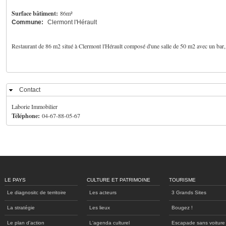
Surface bâtiment:
86m²
Commune:
Clermont l'Hérault
Restaurant de 86 m2 situé à Clermont l'Hérault composé d'une salle de 50 m2 avec un bar, d'
Contact
Masquer
Laborie Immobilier
Téléphone:
04-67-88-05-67
LE PAYS
CULTURE ET PATRIMOINE
TOURISME
Le diagnositc de territoire
Les acteurs
3 Grands Sites
La stratégie
Les lieux
Bougez !
Le plan d'action
L'agenda culturel
Escapade sans voiture