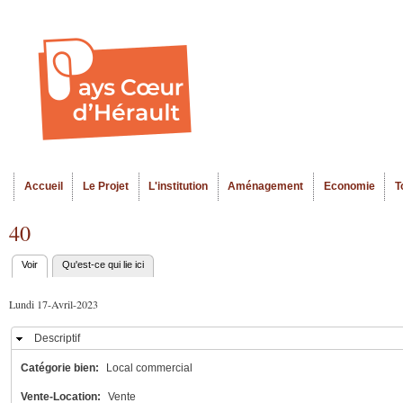
Al
Menu seco
co
pr
Accueil
Le Projet
L'institution
Aménagement
Economie
T
Menu principal
40
Voir
(onglet actif)
Qu'est-ce qui lie ici
Onglets
principaux
Lundi 17-Avril-2023
Descriptif
Masquer
Catégorie bien:
Local commercial
Vente-Location:
Vente