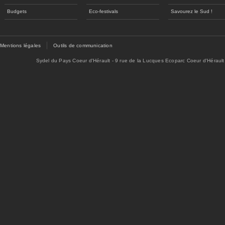
Budgets
Eco-festivals
Savourez le Sud !
Mentions légales
Outils de communication
Sydel du Pays Coeur d'Hérault - 9 rue de la Lucques Ecoparc Coeur d'Hérault