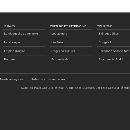
LE PAYS
CULTURE ET PATRIMOINE
TOURISME
Le diagnositc de territoire
Les acteurs
3 Grands Sites
La stratégie
Les lieux
Bougez !
Le plan d'action
L'agenda culturel
Escapade sans voiture
Budgets
Eco-festivals
Savourez le Sud !
Mentions légales
Outils de communication
Sydel du Pays Coeur d'Hérault - 9 rue de la Lucques Ecoparc Coeur d'Hérault