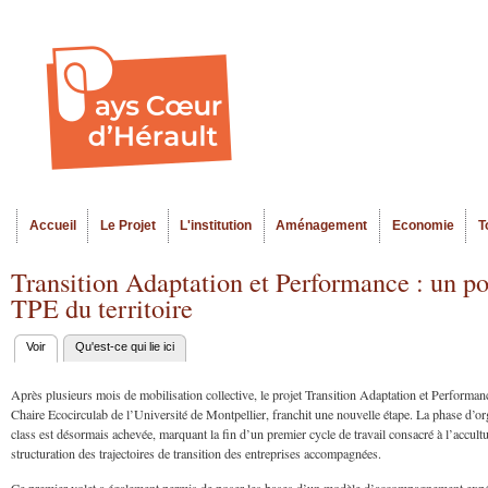
Al
Menu seco
co
pr
Accueil
Le Projet
L'institution
Aménagement
Economie
T
Menu principal
Transition Adaptation et Performance : un p
TPE du territoire
Voir
(onglet actif)
Qu'est-ce qui lie ici
Onglets
principaux
Après plusieurs mois de mobilisation collective, le projet Transition Adaptation et Performan
Chaire Ecocirculab de l’Université de Montpellier, franchit une nouvelle étape. La phase d’or
class est désormais achevée, marquant la fin d’un premier cycle de travail consacré à l’accult
structuration des trajectoires de transition des entreprises accompagnées.