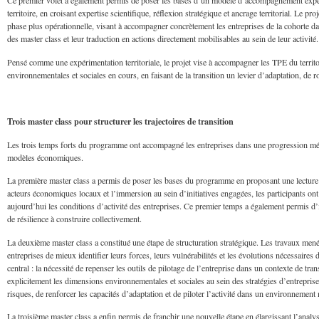
Ce premier volet a également permis de poser les bases d’un modèle d’accompagnement expé
territoire, en croisant expertise scientifique, réflexion stratégique et ancrage territorial. Le 
phase plus opérationnelle, visant à accompagner concrètement les entreprises de la cohorte d
des master class et leur traduction en actions directement mobilisables au sein de leur activité.
Pensé comme une expérimentation territoriale, le projet vise à accompagner les TPE du terri
environnementales et sociales en cours, en faisant de la transition un levier d’adaptation, de 
Trois master class pour structurer les trajectoires de transition
Les trois temps forts du programme ont accompagné les entreprises dans une progression méth
modèles économiques.
La première master class a permis de poser les bases du programme en proposant une lecture s
acteurs économiques locaux et l’immersion au sein d’initiatives engagées, les participants o
aujourd’hui les conditions d’activité des entreprises. Ce premier temps a également permis d’in
de résilience à construire collectivement.
La deuxième master class a constitué une étape de structuration stratégique. Les travaux
entreprises de mieux identifier leurs forces, leurs vulnérabilités et les évolutions nécessa
central : la nécessité de repenser les outils de pilotage de l’entreprise dans un contexte de tra
explicitement les dimensions environnementales et sociales au sein des stratégies d’entrepris
risques, de renforcer les capacités d’adaptation et de piloter l’activité dans un environnement
La troisième master class a enfin permis de franchir une nouvelle étape en élargissant l’analys