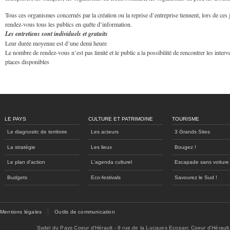
Tous ces organismes concernés par la création ou la reprise d’entreprise tiennent, lors de ces
rendez-vous tous les publics en quête d’information.
Les entretiens sont individuels et gratuits
Leur durée moyenne est d’une demi heure
Le nombre de rendez-vous n’est pas limité et le public a la possibilité de rencontrer les inte
places disponibles
LE PAYS
CULTURE ET PATRIMOINE
TOURISME
Le diagnositc de territoire
Les acteurs
3 Grands Sites
La stratégie
Les lieux
Bougez !
Le plan d'action
L'agenda culturel
Escapade sans voiture
Budgets
Eco-festivals
Savourez le Sud !
Mentions légales
Outils de communication
Sydel du Pays Coeur d'Hérault - 9 rue de la Lucques Ecoparc Coeur d'Hérault