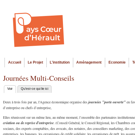
Al
Menu seco
co
pr
Accueil
Le Projet
L'institution
Aménagement
Economie
T
Menu principal
Journées Multi-Conseils
Voir
(onglet actif)
Qu'est-ce qui lie ici
Onglets
principaux
Deux à trois fois par an, l'Agence économique organise des
journées "porte ouverte"
en fav
d’entreprise ou chefs d’entreprise,
Elles réunissent sur un même lieu, au même moment, l’ensemble des partenaires institutionne
création ou de reprise d'entreprise
. (Conseil Général, le Conseil Régional, les Chambres co
sociaux, des experts comptables, des avocats, des notaires, des conseillers marketing, des cons
entreprises, les banques, les organismes de crédit solidaire, les organismes de prêt, les assura