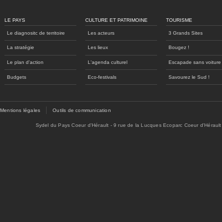
LE PAYS
CULTURE ET PATRIMOINE
TOURISME
Le diagnositc de territoire
Les acteurs
3 Grands Sites
La stratégie
Les lieux
Bougez !
Le plan d'action
L'agenda culturel
Escapade sans voiture
Budgets
Eco-festivals
Savourez le Sud !
Mentions légales
Outils de communication
Sydel du Pays Coeur d'Hérault - 9 rue de la Lucques Ecoparc Coeur d'Hérault