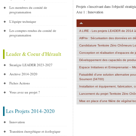
Projets s'inscrivant dans l'objectif st
Les membres du comité de
Axe 1 : Innovation
programmation
L'équipe technique
Les comptes rendus du comité de
A LIRE - Les projets LEADER de 2014 à
programmation
AllPriv : Sécurisation des données en d
Candidature Territoire Zéro Chômeurs L
Leader & Coeur d'Hérault
Conception et réalisation d’espaces de 
Développement des capacités de produc
Stratégie LEADER 2023-2027
Espace Initiatives et Entreprenariat – M
Archive 2014-2020
Faisabilité d'une solution alternative po
Soumont (34700)
Fiches Actions
Installation et équipement, fabrication
Vous avez un projet ?
Lancement du projet Territoire Zéro Chô
Mise en place d’une filière de végétal 
Les Projets 2014-2020
Pages
Innovation
Transition énergétique et écologique