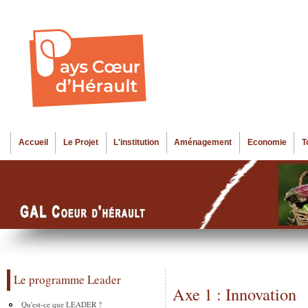
Al
Menu seco
co
pr
Accueil
Le Projet
L'institution
Aménagement
Economie
T
Menu principal
Le programme Leader
Axe 1 : Innovation
Qu'est-ce que LEADER ?