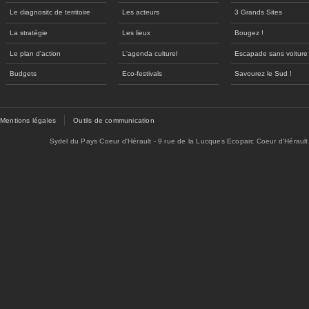
Le diagnositc de territoire
Les acteurs
3 Grands Sites
La stratégie
Les lieux
Bougez !
Le plan d'action
L'agenda culturel
Escapade sans voiture
Budgets
Eco-festivals
Savourez le Sud !
Mentions légales
Outils de communication
Sydel du Pays Coeur d'Hérault - 9 rue de la Lucques Ecoparc Coeur d'Hérault