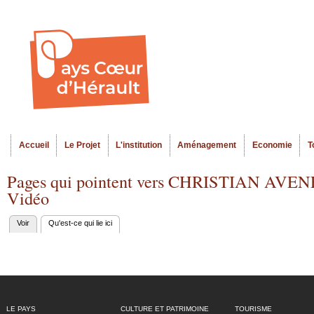
Al
Menu seco
co
pr
Accueil
Le Projet
L'institution
Aménagement
Economie
T
Menu principal
Pages qui pointent vers CHRISTIAN AVENEL 
Vidéo
Voir
Qu'est-ce qui lie ici
(onglet actif)
Onglets
principaux
LE PAYS
CULTURE ET PATRIMOINE
TOURISME