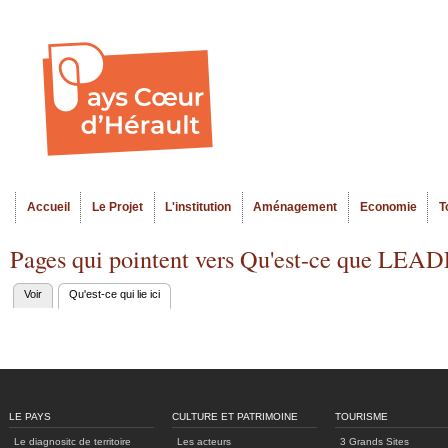
Al
Menu seco
co
pr
Accueil
Le Projet
L'institution
Aménagement
Economie
T
Menu principal
Pages qui pointent vers Qu'est-ce que LEA
Voir
Qu'est-ce qui lie ici
(onglet actif)
Onglets
principaux
LE PAYS
CULTURE ET PATRIMOINE
TOURISME
Le diagnositc de territoire
Les acteurs
3 Grands Sites