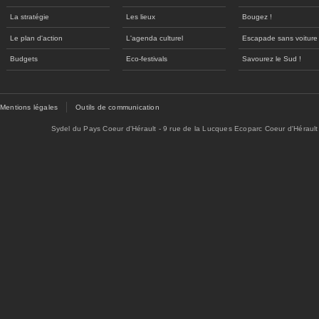
La stratégie
Les lieux
Bougez !
Le plan d'action
L'agenda culturel
Escapade sans voiture
Budgets
Eco-festivals
Savourez le Sud !
Mentions légales
Outils de communication
Sydel du Pays Coeur d'Hérault - 9 rue de la Lucques Ecoparc Coeur d'Hérault