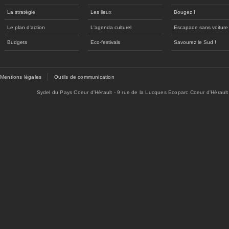
La stratégie
Les lieux
Bougez !
Le plan d'action
L'agenda culturel
Escapade sans voiture
Budgets
Eco-festivals
Savourez le Sud !
Mentions légales
Outils de communication
Sydel du Pays Coeur d'Hérault - 9 rue de la Lucques Ecoparc Coeur d'Hérault