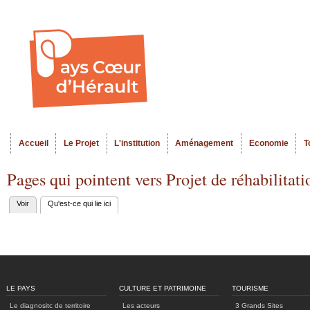
Al
Menu seco
co
pr
Accueil
Le Projet
L'institution
Aménagement
Economie
T
Menu principal
Pages qui pointent vers Projet de réhabilitat
Voir
Qu'est-ce qui lie ici
(onglet actif)
Onglets
principaux
LE PAYS
CULTURE ET PATRIMOINE
TOURISME
Le diagnositc de territoire
Les acteurs
3 Grands Sites