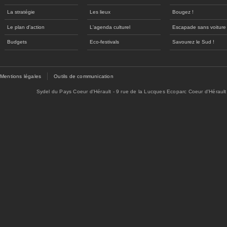
La stratégie
Les lieux
Bougez !
Le plan d'action
L'agenda culturel
Escapade sans voiture
Budgets
Eco-festivals
Savourez le Sud !
Mentions légales
Outils de communication
Sydel du Pays Coeur d'Hérault - 9 rue de la Lucques Ecoparc Coeur d'Hérault