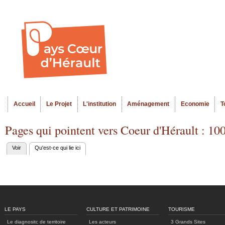
Al
Menu seco
co
pr
Accueil
Le Projet
L'institution
Aménagement
Economie
T
Menu principal
Pages qui pointent vers Coeur d'Hérault : 10
Voir
Qu'est-ce qui lie ici
(onglet actif)
Onglets
principaux
LE PAYS
CULTURE ET PATRIMOINE
TOURISME
Le diagnositc de territoire
Les acteurs
3 Grands Sites