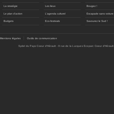
La stratégie
Les lieux
Bougez !
Le plan d'action
L'agenda culturel
Escapade sans voiture
Budgets
Eco-festivals
Savourez le Sud !
Mentions légales
Outils de communication
Sydel du Pays Coeur d'Hérault - 9 rue de la Lucques Ecoparc Coeur d'Hérault