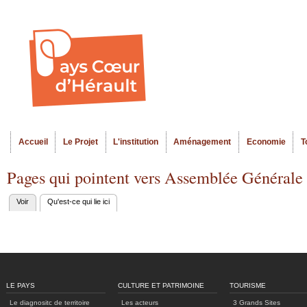
Al
Menu seco
co
pr
Accueil
Le Projet
L'institution
Aménagement
Economie
T
Menu principal
Pages qui pointent vers Assemblée Générale 
Voir
Qu'est-ce qui lie ici
(onglet actif)
Onglets
principaux
LE PAYS
CULTURE ET PATRIMOINE
TOURISME
Le diagnositc de territoire
Les acteurs
3 Grands Sites