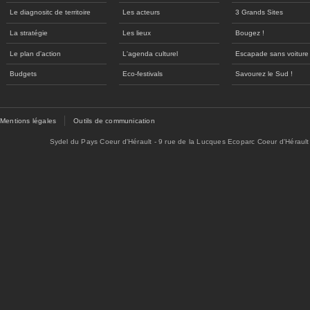
Le diagnositc de territoire
Les acteurs
3 Grands Sites
La stratégie
Les lieux
Bougez !
Le plan d'action
L'agenda culturel
Escapade sans voiture
Budgets
Eco-festivals
Savourez le Sud !
Mentions légales
Outils de communication
Sydel du Pays Coeur d'Hérault - 9 rue de la Lucques Ecoparc Coeur d'Hérault