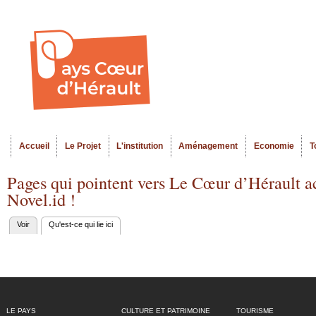
Al
Menu seco
co
pr
Accueil
Le Projet
L'institution
Aménagement
Economie
T
Menu principal
Pages qui pointent vers Le Cœur d’Hérault ac
Novel.id !
Voir
Qu'est-ce qui lie ici
(onglet actif)
Onglets
principaux
LE PAYS
CULTURE ET PATRIMOINE
TOURISME