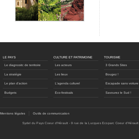
LE PAYS
CULTURE ET PATRIMOINE
TOURISME
Le diagnositc de territoire
Les acteurs
3 Grands Sites
La stratégie
Les lieux
Bougez !
Le plan d'action
L'agenda culturel
Escapade sans voiture
Budgets
Eco-festivals
Savourez le Sud !
Mentions légales
Outils de communication
Sydel du Pays Coeur d'Hérault - 9 rue de la Lucques Ecoparc Coeur d'Hérault