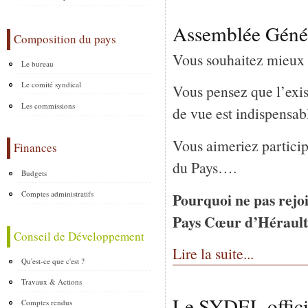
Assemblée Généra
Composition du pays
Vous souhaitez mieux c
Le bureau
Le comité syndical
Vous pensez que l’exis
Les commissions
de vue est indispensab
Vous aimeriez participe
Finances
du Pays….
Budgets
Comptes administratifs
Pourquoi ne pas rejoi
Pays Cœur d’Hérault,
Conseil de Développement
Lire la suite...
Qu'est-ce que c'est ?
Travaux & Actions
Le SYDEL officia
Comptes rendus