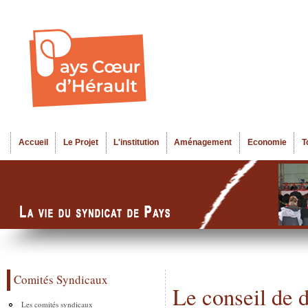
Al
Menu seco
co
pr
Accueil
Le Projet
L'institution
Aménagement
Economie
T
Menu principal
Comités Syndicaux
Le conseil de 
Les comités syndicaux