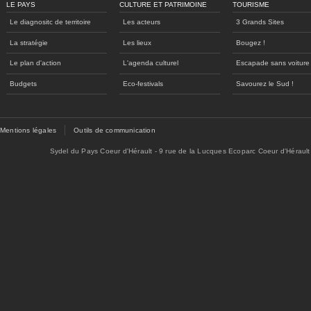
LE PAYS
CULTURE ET PATRIMOINE
TOURISME
Le diagnositc de territoire
Les acteurs
3 Grands Sites
La stratégie
Les lieux
Bougez !
Le plan d'action
L'agenda culturel
Escapade sans voiture
Budgets
Eco-festivals
Savourez le Sud !
Mentions légales
Outils de communication
Sydel du Pays Coeur d'Hérault - 9 rue de la Lucques Ecoparc Coeur d'Hérault