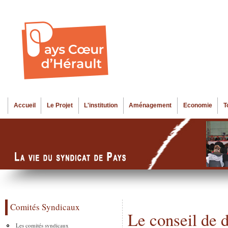
Al
Menu seco
co
pr
Accueil
Le Projet
L'institution
Aménagement
Economie
T
Menu principal
Comités Syndicaux
Le conseil de 
Les comités syndicaux