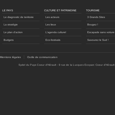
LE PAYS
CULTURE ET PATRIMOINE
TOURISME
Le diagnositc de territoire
Les acteurs
3 Grands Sites
La stratégie
Les lieux
Bougez !
Le plan d'action
L'agenda culturel
Escapade sans voiture
Budgets
Eco-festivals
Savourez le Sud !
Mentions légales
Outils de communication
Sydel du Pays Coeur d'Hérault - 9 rue de la Lucques Ecoparc Coeur d'Hérault