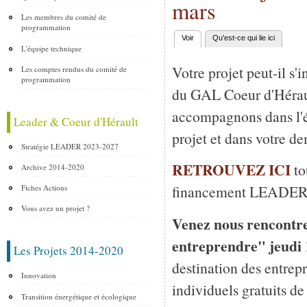
mars
Les membres du comité de
programmation
Voir
(onglet actif)
Qu'est-ce qui lie ici
Onglets principaux
L'équipe technique
Votre projet peut-il s'i
Les comptes rendus du comité de
programmation
du GAL Coeur d'Hérau
accompagnons dans l'
Leader & Coeur d'Hérault
projet et dans votre
Stratégie LEADER 2023-2027
RETROUVEZ ICI
to
Archive 2014-2020
financement LEADER (G
Fiches Actions
Vous avez un projet ?
Venez nous rencontre
entreprendre" jeudi 1
Les Projets 2014-2020
destination des entrep
Innovation
individuels gratuits 
Transition énergétique et écologique