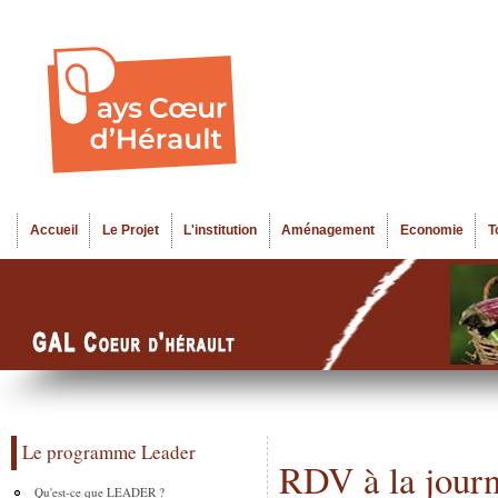
Al
Menu seco
co
pr
Accueil
Le Projet
L'institution
Aménagement
Economie
T
Menu principal
Le programme Leader
RDV à la journ
Qu'est-ce que LEADER ?