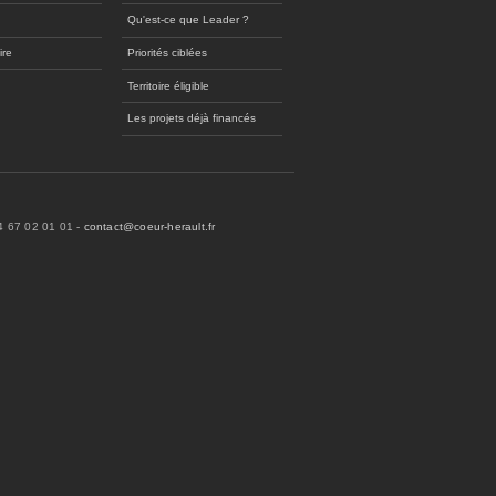
Qu'est-ce que Leader ?
ire
Priorités ciblées
Territoire éligible
Les projets déjà financés
04 67 02 01 01 -
contact@coeur-herault.fr