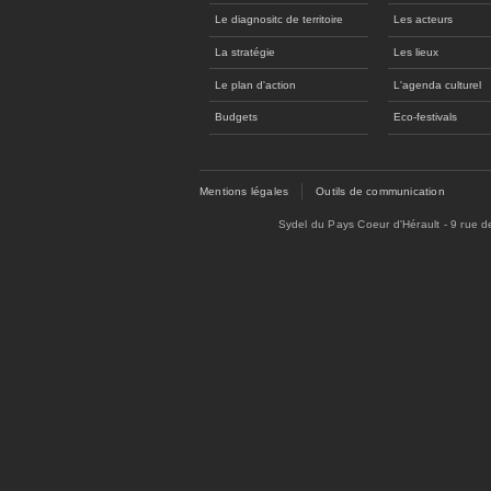
Le diagnositc de territoire
Les acteurs
La stratégie
Les lieux
Le plan d'action
L'agenda culturel
Budgets
Eco-festivals
Mentions légales
Outils de communication
Sydel du Pays Coeur d'Hérault - 9 rue 