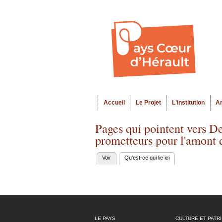
Accueil
Le Projet
L'institution
A
Menu principal
Pages qui pointent vers D
prometteurs pour l'amont de
Voir
Qu'est-ce qui lie ici
(onglet actif)
Onglets
principaux
LE PAYS
CULTURE ET PATR