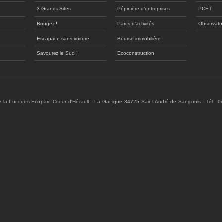
3 Grands Sites
Pépinière d'entreprises
PCET
Bougez !
Parcs d'activités
Observato
Escapade sans voiture
Bourse immobilière
Savourez le Sud !
Ecoconstruction
de la Lucques Ecoparc Coeur d'Hérault - La Garrigue 34725 Saint André de Sangonis - Tél : 