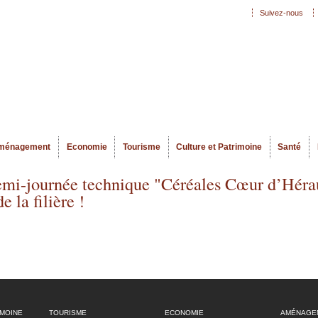
Aller au
Suivez-nous
Menu secondaire
contenu
principal
ménagement
Economie
Tourisme
Culture et Patrimoine
Santé
emi-journée technique "Céréales Cœur d’Héraul
 la filière !
IMOINE
TOURISME
ECONOMIE
AMÉNAGE