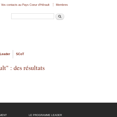
Vos contacts au Pays Coeur d'Hérault
Membres
Recherche
Formulaire de recherche
Leader
SCoT
t" : des résultats
MENT
LE PROGRAMME LEADER