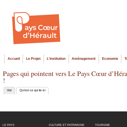
Al
Menu seco
co
pr
Accueil
Le Projet
L'institution
Aménagement
Economie
T
Menu principal
Pages qui pointent vers Le Pays Cœur d’Hér
!
Voir
Qu'est-ce qui lie ici
(onglet actif)
Onglets
principaux
LE PAYS
CULTURE ET PATRIMOINE
TOURISME