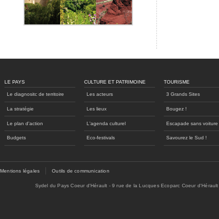
LE PAYS
CULTURE ET PATRIMOINE
TOURISME
Le diagnositc de territoire
Les acteurs
3 Grands Sites
La stratégie
Les lieux
Bougez !
Le plan d'action
L'agenda culturel
Escapade sans voiture
Budgets
Eco-festivals
Savourez le Sud !
Mentions légales
Outils de communication
Sydel du Pays Coeur d'Hérault - 9 rue de la Lucques Ecoparc Coeur d'Hérault