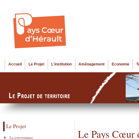
Al
Menu seco
co
pr
Accueil
Le Projet
L'institution
Aménagement
Economie
T
Menu principal
Le Projet
Le Pays Cœur 
La gouvernance