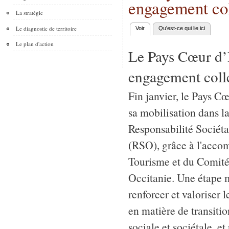
engagement col
La stratégie
Le diagnostic de territoire
Voir
(onglet actif)
Qu'est-ce qui lie ici
Onglets principaux
Le plan d'action
Le Pays Cœur d’
engagement colle
Fin janvier, le Pays C
sa mobilisation dans 
Responsabilité Sociéta
(RSO), grâce à l'acc
Tourisme et du Comité
Occitanie. Une étape m
renforcer et valoriser 
en matière de transiti
sociale et sociétale, e