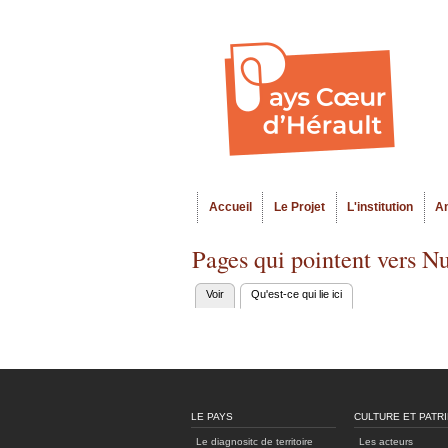
Accueil
Le Projet
L'institution
A
Menu principal
Pages qui pointent vers Nu
Voir
Qu'est-ce qui lie ici
(onglet actif)
Onglets
principaux
LE PAYS
CULTURE ET PATR
Le diagnositc de territoire
Les acteurs