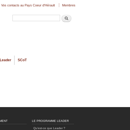
Vos contacts au Pays Coeur d'Hérault
Membres
Recherche
Formulaire de recherche
Leader
SCoT
MENT
LE PROGRAMME LEADER
Qu'est-ce que Leader ?