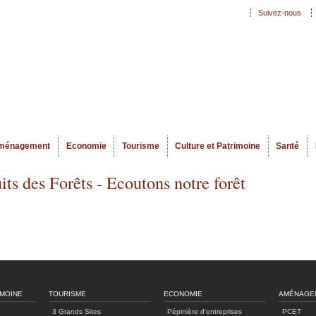
Aller au
Suivez-nous
Menu secondaire
contenu
principal
ménagement
Economie
Tourisme
Culture et Patrimoine
Santé
its des Forêts - Ecoutons notre forêt
IMOINE
TOURISME
ECONOMIE
AMÉNAGE
3 Grands Sites
Pépinière d'entreprises
PCET