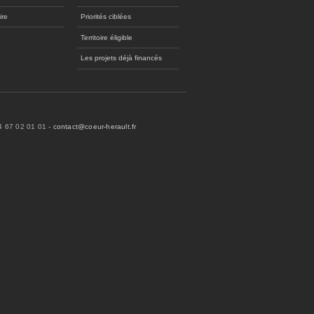
ire
Priorités ciblées
Territoire éligible
Les projets déjà financés
04 67 02 01 01 -
contact@coeur-herault.fr