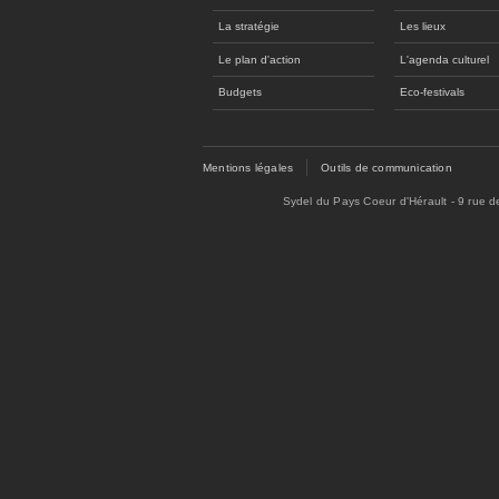
La stratégie
Les lieux
Le plan d'action
L'agenda culturel
Budgets
Eco-festivals
Mentions légales
Outils de communication
Sydel du Pays Coeur d'Hérault - 9 rue 