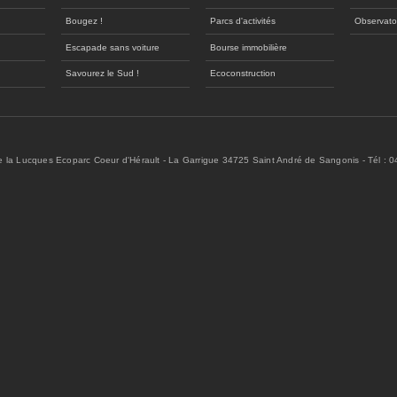
Bougez !
Parcs d'activités
Observato
Escapade sans voiture
Bourse immobilière
Savourez le Sud !
Ecoconstruction
de la Lucques Ecoparc Coeur d'Hérault - La Garrigue 34725 Saint André de Sangonis - Tél : 