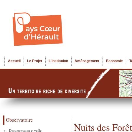
Al
Menu seco
co
pr
Accueil
Le Projet
L'institution
Aménagement
Economie
T
Menu principal
Observatoire
Nuits des Forêt
Documentation et veille