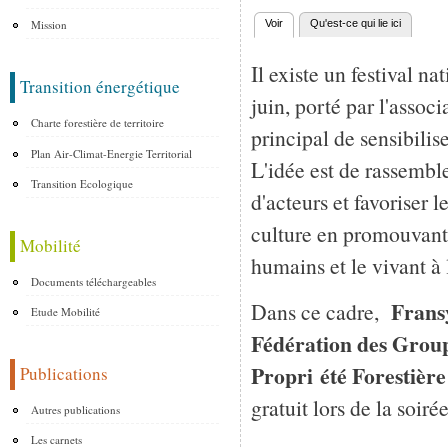
Mission
Voir
(onglet actif)
Qu'est-ce qui lie ici
Onglets principaux
Il existe un festival na
Transition énergétique
juin, porté par l'asso
Charte forestière de territoire
principal de sensibilis
Plan Air-Climat-Energie Territorial
L'idée est de rassemble
Transition Ecologique
d'acteurs et favoriser le
culture en promouvant 
Mobilité
humains et le vivant à l
Documents téléchargeables
Fransy
Dans ce cadre,
Etude Mobilité
Fédération des Group
Propri été Forestière
Publications
gratuit lors de la soir
Autres publications
Les carnets