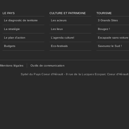
LE PAYS
CULTURE ET PATRIMOINE
TOURISME
Le diagnositc de territoire
Les acteurs
3 Grands Sites
La stratégie
Les lieux
Bougez !
Le plan d'action
L'agenda culturel
Escapade sans voiture
Budgets
Eco-festivals
Savourez le Sud !
Mentions légales
Outils de communication
Sydel du Pays Coeur d'Hérault - 9 rue de la Lucques Ecoparc Coeur d'Hérault