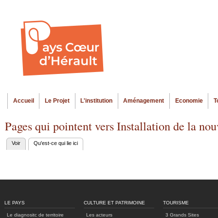
Al
Menu seco
co
pr
Accueil
Le Projet
L'institution
Aménagement
Economie
T
Menu principal
Pages qui pointent vers Installation de la n
Voir
Qu'est-ce qui lie ici
(onglet actif)
Onglets
principaux
LE PAYS
CULTURE ET PATRIMOINE
TOURISME
Le diagnositc de territoire
Les acteurs
3 Grands Sites