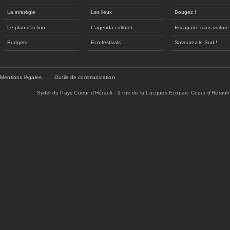
La stratégie
Les lieux
Bougez !
Le plan d'action
L'agenda culturel
Escapade sans voiture
Budgets
Eco-festivals
Savourez le Sud !
Mentions légales
Outils de communication
Sydel du Pays Coeur d'Hérault - 9 rue de la Lucques Ecoparc Coeur d'Hérault