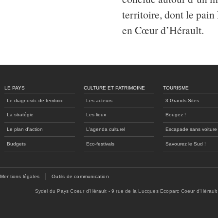
territoire, dont le pain
en Cœur d’Hérault.
LE PAYS
CULTURE ET PATRIMOINE
TOURISME
Le diagnositc de territoire
Les acteurs
3 Grands Sites
La stratégie
Les lieux
Bougez !
Le plan d'action
L'agenda culturel
Escapade sans voiture
Budgets
Eco-festivals
Savourez le Sud !
Mentions légales
Outils de communication
Sydel du Pays Coeur d'Hérault - 9 rue de la Lucques Ecoparc Coeur d'Hérault