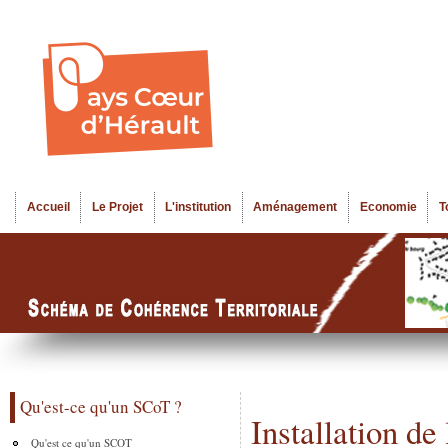
Al
Menu seco
co
pr
Accueil
Le Projet
L'institution
Aménagement
Economie
T
Menu principal
Qu'est-ce qu'un SCoT ?
Installation d
Qu'est ce qu'un SCOT