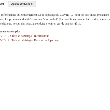
Voir
(onglet actif)
Qu'est-ce qui lie ici
nglets principaux
s informations du gouvernement sur le dépistage du COVID19, pour les personnes présentan
pour les personnes identifiées comme "cas contact" (les conditions pour se faire tester, la march
re dépister, le coût des tests, la conduite à tenir en cas de test positif...).
ur en savoir plus:
ID 19 : Tests et dépistage - Informations
ID 19 : Tests et dépistage - Ressources à partager