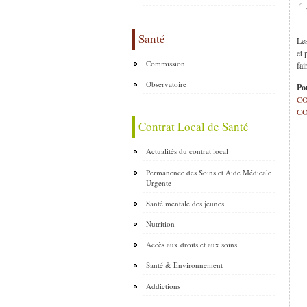
O
Santé
Le
et 
Commission
fai
Observatoire
Po
COV
COV
Contrat Local de Santé
Actualités du contrat local
Permanence des Soins et Aide Médicale
Urgente
Santé mentale des jeunes
Nutrition
Accès aux droits et aux soins
Santé & Environnement
Addictions