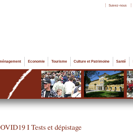
Aller au
Suivez-nous
Menu secondaire
contenu
principal
ménagement
Economie
Tourisme
Culture et Patrimoine
Santé
OVID19 I Tests et dépistage