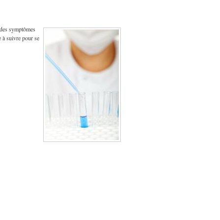
t des symptômes
e à suivre pour se