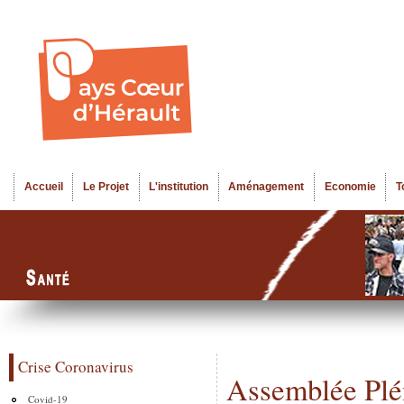
Al
Menu seco
co
pr
Accueil
Le Projet
L'institution
Aménagement
Economie
T
Menu principal
Crise Coronavirus
Assemblée Plé
Covid-19