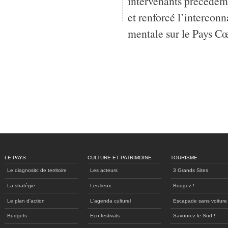
intervenants précédemme
et renforcé l’interconn
mentale sur le Pays Cœ
LE PAYS
CULTURE ET PATRIMOINE
TOURISME
Le diagnositc de territoire
Les acteurs
3 Grands Sites
La stratégie
Les lieux
Bougez !
Le plan d'action
L'agenda culturel
Escapade sans voiture
Budgets
Eco-festivals
Savourez le Sud !