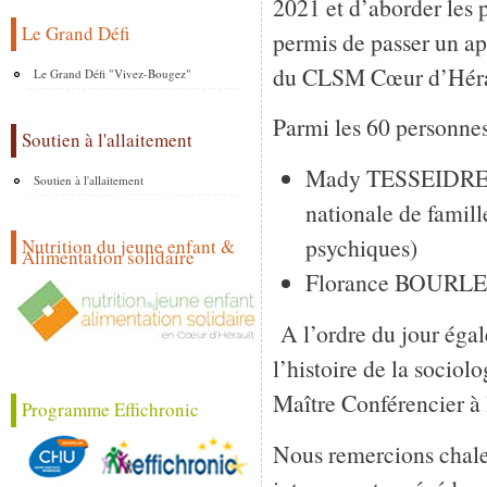
2021 et d’aborder les 
Le Grand Défi
permis de passer un ap
du CLSM Cœur d’Héra
Le Grand Défi "Vivez-Bougez"
Parmi les 60 personnes 
Soutien à l'allaitement
Mady TESSEIDRE, 
Soutien à l'allaitement
nationale de famil
psychiques)
Nutrition du jeune enfant &
Alimentation solidaire
Florance BOURLES,
A l’ordre du jour égal
l’histoire de la socio
Maître Conférencier à 
Programme Effichronic
Nous remercions chaleu