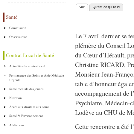
Voir
(onglet actif)
Qu'est-ce qui lie ici
Onglets principaux
Santé
Commission
Le 7 avril dernier se t
Observatoire
plénière du Conseil L
du Cœur d’Hérault, p
Contrat Local de Santé
Christine RICARD, Pr
Actualités du contrat local
Monsieur Jean-Franço
Permanence des Soins et Aide Médicale
Urgente
table d’honneur égale
Santé mentale des jeunes
accompagnement de l’
Nutrition
Psychiatre, Médecin-ch
Accès aux droits et aux soins
Lodève au CHU de Mon
Santé & Environnement
Cette rencontre a été 
Addictions