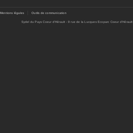
Mentions légales
Outils de communication
Sydel du Pays Coeur d'Hérault - 9 rue de la Lucques Ecoparc Coeur d'Hérault