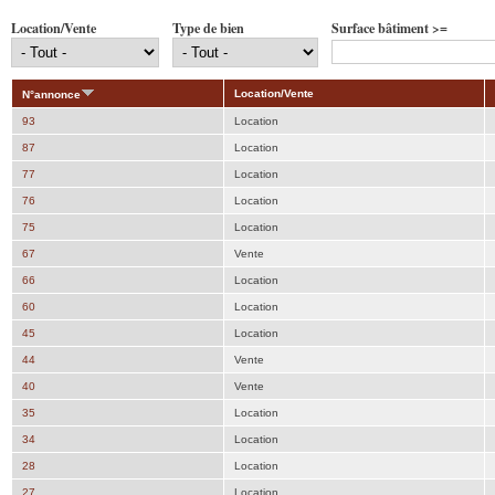
Location/Vente
Type de bien
Surface bâtiment >=
Location/Vente
N°annonce
93
Location
87
Location
77
Location
76
Location
75
Location
67
Vente
66
Location
60
Location
45
Location
44
Vente
40
Vente
35
Location
34
Location
28
Location
27
Location