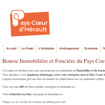
Al
Menu seco
co
pr
Accueil
Le Projet
L'institution
Aménagement
Economie
T
Menu principal
Bourse Immobilière et Foncière du Pays Coe
l'immobilier et du fonc
Cet espace est destiné à tous ceux qui proposent ou recherchent de
implanter, déménager, créer votre entreprise dans le Pays Coeur
Vous cherchez à vous
L'agence économique gère une base de données en collaboration avec ses partenaires publics et
offre
Vous avez une
de bien à publier, renseignez le formulaire
ici
recherchez un bien
Vous
, renseignez le formulaire
ici
Cliquez sur les en-têtes de colonnes du tableau pour trier