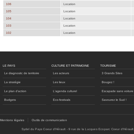
106
Location
105
Location
104
Location
103
Location
102
Location
LE PAYS
CULTURE ET PATRIMOINE
TOURISME
Le diagnositc de territoire
Les acteurs
3 Grands Sites
La stratégie
Les lieux
Bougez !
Le plan d'action
L'agenda culturel
Escapade sans voiture
Budgets
Eco-festivals
Savourez le Sud !
Mentions légales
Outils de communication
Sydel du Pays Coeur d'Hérault - 9 rue de la Lucques Ecoparc Coeur d'Hérault