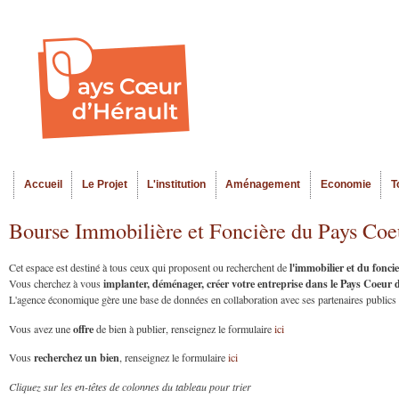
Al
Menu seco
co
pr
Accueil
Le Projet
L'institution
Aménagement
Economie
T
Menu principal
Bourse Immobilière et Foncière du Pays Coe
l'immobilier et du fonc
Cet espace est destiné à tous ceux qui proposent ou recherchent de
implanter, déménager, créer votre entreprise dans le Pays Coeur
Vous cherchez à vous
L'agence économique gère une base de données en collaboration avec ses partenaires publics et
offre
Vous avez une
de bien à publier, renseignez le formulaire
ici
recherchez un bien
Vous
, renseignez le formulaire
ici
Cliquez sur les en-têtes de colonnes du tableau pour trier