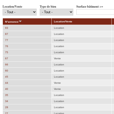
Location/Vente
Type de bien
Surface bâtiment >=
Location/Vente
N°annonce
93
Location
87
Location
77
Location
76
Location
75
Location
67
Vente
66
Location
60
Location
45
Location
44
Vente
40
Vente
35
Location
34
Location
28
Location
27
Location