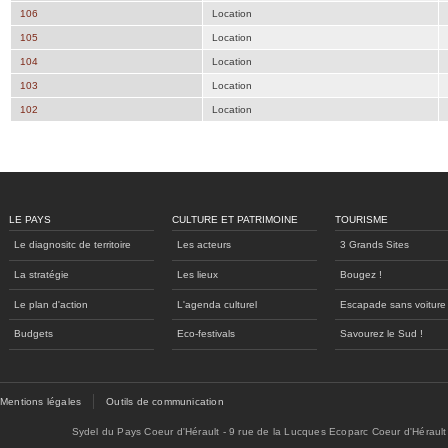
106
Location
105
Location
104
Location
103
Location
102
Location
LE PAYS
CULTURE ET PATRIMOINE
TOURISME
Le diagnositc de territoire
Les acteurs
3 Grands Sites
La stratégie
Les lieux
Bougez !
Le plan d'action
L'agenda culturel
Escapade sans voiture
Budgets
Eco-festivals
Savourez le Sud !
Mentions légales
Outils de communication
Sydel du Pays Coeur d'Hérault - 9 rue de la Lucques Ecoparc Coeur d'Hérault