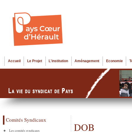
Al
Menu seco
co
pr
Accueil
Le Projet
L'institution
Aménagement
Economie
T
Menu principal
Comités Syndicaux
DOB
Les comités syndicaux