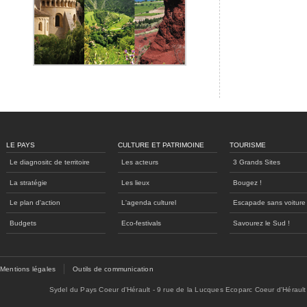
LE PAYS
CULTURE ET PATRIMOINE
TOURISME
Le diagnositc de territoire
Les acteurs
3 Grands Sites
La stratégie
Les lieux
Bougez !
Le plan d'action
L'agenda culturel
Escapade sans voiture
Budgets
Eco-festivals
Savourez le Sud !
Mentions légales
Outils de communication
Sydel du Pays Coeur d'Hérault - 9 rue de la Lucques Ecoparc Coeur d'Hérault