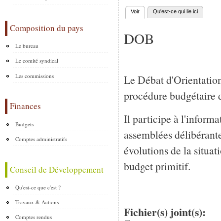
Voir
(onglet actif)
Qu'est-ce qui lie ici
Onglets principaux
Composition du pays
DOB
Le bureau
Le comité syndical
Les commissions
Le Débat d'Orientation
procédure budgétaire d
Finances
Il participe à l'inform
Budgets
assemblées délibérantes 
Comptes administratifs
évolutions de la situat
budget primitif.
Conseil de Développement
Qu'est-ce que c'est ?
Travaux & Actions
Fichier(s) joint(s):
Comptes rendus