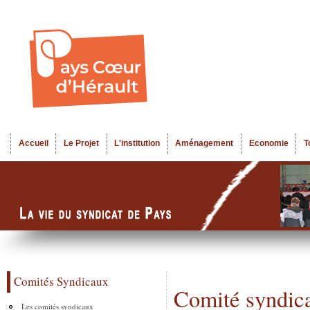
Al
Menu seco
co
pr
Accueil
Le Projet
L'institution
Aménagement
Economie
T
Menu principal
Comités Syndicaux
Comité syndica
Les comités syndicaux