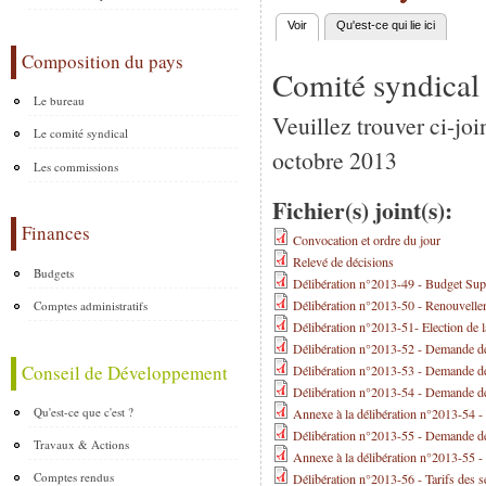
Voir
(onglet actif)
Qu'est-ce qui lie ici
Onglets principaux
Composition du pays
Comité syndical
Le bureau
Veuillez trouver ci-jo
Le comité syndical
octobre 2013
Les commissions
Fichier(s) joint(s):
Finances
Convocation et ordre du jour
Relevé de décisions
Budgets
Délibération n°2013-49 - Budget Su
Délibération n°2013-50 - Renouvelleme
Comptes administratifs
Délibération n°2013-51- Election d
Délibération n°2013-52 - Demande
Conseil de Développement
Délibération n°2013-53 - Demande de
Délibération n°2013-54 - Demande de
Qu'est-ce que c'est ?
Annexe à la délibération n°2013-54 -
Délibération n°2013-55 - Demande de 
Travaux & Actions
Annexe à la délibération n°2013-55 -
Comptes rendus
Délibération n°2013-56 - Tarifs des 