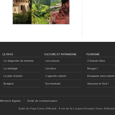
LE PAYS
CULTURE ET PATRIMOINE
TOURISME
Le diagnositc de territoire
Les acteurs
3 Grands Sites
La stratégie
Les lieux
Bougez !
Le plan d'action
L'agenda culturel
Escapade sans voiture
Budgets
Eco-festivals
Savourez le Sud !
Mentions légales
Outils de communication
Sydel du Pays Coeur d'Hérault - 9 rue de la Lucques Ecoparc Coeur d'Hérault