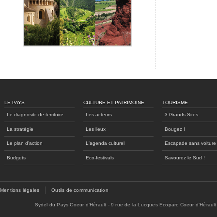
LE PAYS
CULTURE ET PATRIMOINE
TOURISME
Le diagnositc de territoire
Les acteurs
3 Grands Sites
La stratégie
Les lieux
Bougez !
Le plan d'action
L'agenda culturel
Escapade sans voiture
Budgets
Eco-festivals
Savourez le Sud !
Mentions légales
Outils de communication
Sydel du Pays Coeur d'Hérault - 9 rue de la Lucques Ecoparc Coeur d'Hérault