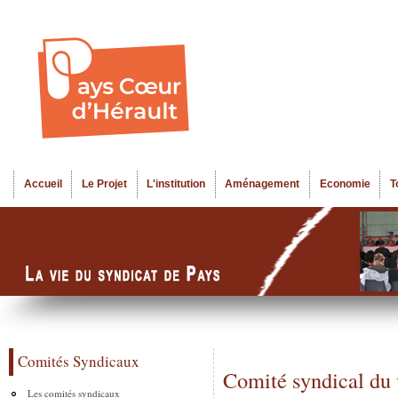
Al
Menu seco
co
pr
Accueil
Le Projet
L'institution
Aménagement
Economie
T
Menu principal
Comités Syndicaux
Comité syndical du
Les comités syndicaux