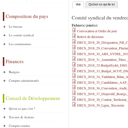
Voir
(onglet actif)
Qu'est-ce qui lie ici
Onglets principaux
Composition du pays
Comité syndical du vendre
Fichier(s) joint(s):
Le bureau
Convocation et Ordre du jour
Le comité syndical
Relevé de décisions
DECS_2018_28_Désignation_Pdt_
Les commissions
DECS_2018_29_Convention_Plurian
DECS_2018_30_ARS_SYDEL_2018Fi
DECS_2018_31_Annulation_Titres_a
Finances
DECS_2018_32-BudgetSydel_DM1
DECS_2018_33_Budget_SCOT_D
Budgets
DECS_2018_34_Validation_Bilan_Ac
Comptes administratifs
DECS_2018_35_Candidature_AAP_Ti
DECS_2018_36_Convention_Audit_co
DECS_2018_37_Dispositif_Bourgs_C
Conseil de Développement
DECS_2018_38_Contrat_Territorial_
DECS_2018_39_Ligne_Tresorerie
Qu'est-ce que c'est ?
Travaux & Actions
Comptes rendus