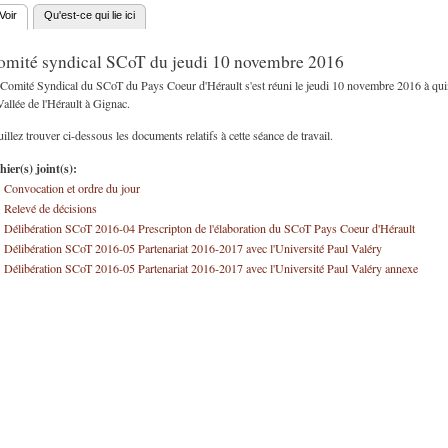
Voir
(onglet actif)
Qu'est-ce qui lie ici
nglets principaux
omité syndical SCoT du jeudi 10 novembre 2016
 Comité Syndical du SCoT du Pays Coeur d'Hérault s'est réuni le jeudi 10 novembre 2016 à q
Vallée de l'Hérault à Gignac.
illez trouver ci-dessous les documents relatifs à cette séance de travail.
hier(s) joint(s):
Convocation et ordre du jour
Relevé de décisions
Délibération SCoT 2016-04 Prescripton de l'élaboration du SCoT Pays Coeur d'Hérault
Délibération SCoT 2016-05 Partenariat 2016-2017 avec l'Université Paul Valéry
Délibération SCoT 2016-05 Partenariat 2016-2017 avec l'Université Paul Valéry annexe