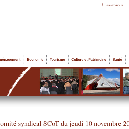
Aller au
Suivez-nous
Menu secondaire
contenu
principal
ménagement
Economie
Tourisme
Culture et Patrimoine
Santé
omité syndical SCoT du jeudi 10 novembre 2