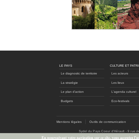
LE PAYS
CULTURE ET PATR
Le diagnositc de territoire
Les acteurs
La stratégie
Les lieux
Le plan d'action
L'agenda culturel
Budgets
Eco-festivals
Mentions légales
Outils de communication
Sydel du Pays Coeur d'Hérault - 9 rue 
En poursuivant votre navigation sur ce site, vous acceptez l’uti