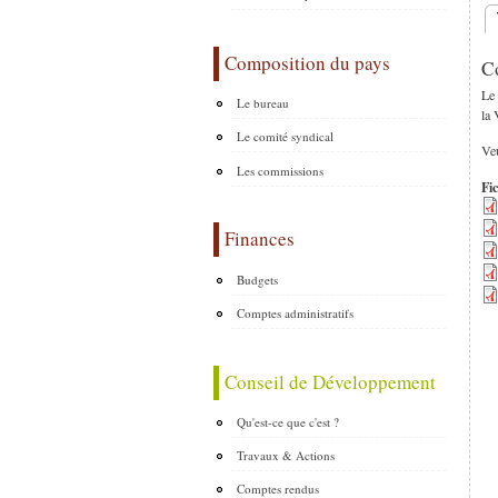
O
Composition du pays
C
Le
Le bureau
la 
Le comité syndical
Veu
Les commissions
Fic
Finances
Budgets
Comptes administratifs
Conseil de Développement
Qu'est-ce que c'est ?
Travaux & Actions
Comptes rendus