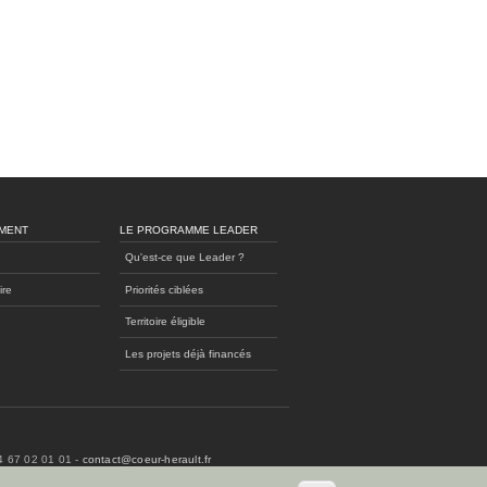
MENT
LE PROGRAMME LEADER
Qu'est-ce que Leader ?
ire
Priorités ciblées
Territoire éligible
Les projets déjà financés
04 67 02 01 01 -
contact@coeur-herault.fr