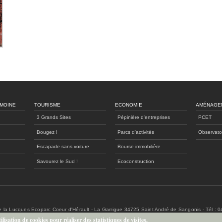
IMOINE
TOURISME
ECONOMIE
AMÉNAGE
3 Grands Sites
Pépinière d'entreprises
PCET
Bougez !
Parcs d'activités
Observato
Escapade sans voiture
Bourse immobilière
Savourez le Sud !
Ecoconstruction
de la Lucques Ecoparc Coeur d'Hérault - La Garrigue 34725 Saint André de Sangonis - Tél : 
lisation de cookies pour réaliser des statistiques de visites.