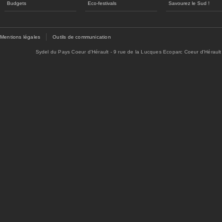
Budgets
Eco-festivals
Savourez le Sud !
Mentions légales
Outils de communication
Sydel du Pays Coeur d'Hérault - 9 rue de la Lucques Ecoparc Coeur d'Hérault