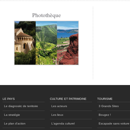
Photothèque
LE PAYS
CULTURE ET PATRIMOINE
TOURISME
Le diagnositc de territoire
Les acteurs
3 Grands Sites
La stratégie
Les lieux
Bougez !
Le plan d'action
L'agenda culturel
Escapade sans voiture