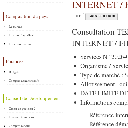
INTERNET / 
Composition du pays
Voir
(onglet actif)
Qu'est-ce qui lie ici
Onglets principaux
Le bureau
Consultation 
Le comité syndical
INTERNET / F
Les commissions
Services N° 202
Finances
Organisme / Servi
Budgets
Type de marché : S
Comptes administratifs
Allotissement : ou
DATE LIMITE DE R
Conseil de Développement
Informations compl
Qu'est-ce que c'est ?
Référence inter
Travaux & Actions
Référence déma
Comptes rendus