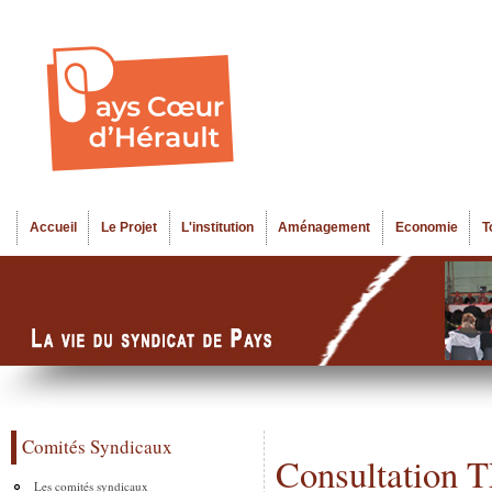
Al
Menu seco
co
pr
Accueil
Le Projet
L'institution
Aménagement
Economie
T
Menu principal
Comités Syndicaux
Consultation
Les comités syndicaux