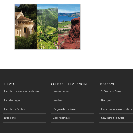
LE PAYS
CULTURE ET PATRIMOINE
TOURISME
Le diagnositc de territoire
Les acteurs
3 Grands Sites
La stratégie
Les lieux
Bougez !
Le plan d'action
L'agenda culturel
Escapade sans voiture
Budgets
Eco-festivals
Savourez le Sud !