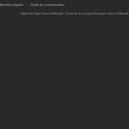
Mentions légales
Outils de communication
Sydel du Pays Coeur d'Hérault - 9 rue de la Lucques Ecoparc Coeur d'Hérault