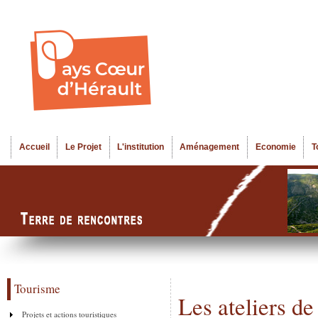
Al
Menu seco
co
pr
Accueil
Le Projet
L'institution
Aménagement
Economie
T
Menu principal
Tourisme
Les ateliers d
Projets et actions touristiques