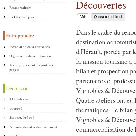
Découvertes
Etudes réalisées
La lettre aux pros
Voir
(onglet actif)
Qu'est-ce qui lie ici
Onglets principaux
Dans le cadre du reno
Entreprendre
destination oenotouri
Présentation de la destination
d'Hérault, portée par 
Organisation de la destination
la mission tourisme a o
Accompagnement des porteurs de
bilan et prospection p
projets
partenaires et professi
Découvrir
Vignobles & Découver
Quatre ateliers ont eu 
3 Grands sites
thématiques : le bilan 
Bougez !
Vignobles & Découvert
Savourez le Sud !
Au coeur des sites, des évènements
commercialisation de l
Brochures