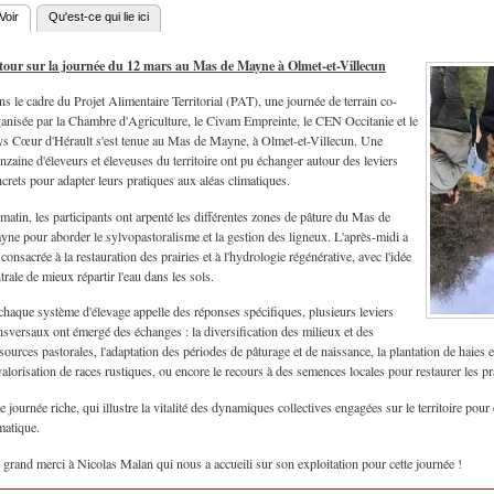
Voir
(onglet actif)
Qu'est-ce qui lie ici
nglets principaux
tour sur la journée du 12 mars au Mas de Mayne à Olmet-et-Villecun
s le cadre du Projet Alimentaire Territorial (PAT), une journée de terrain co-
anisée par la Chambre d'Agriculture, le Civam Empreinte, le CEN Occitanie et le
s Cœur d'Hérault s'est tenue au Mas de Mayne, à Olmet-et-Villecun. Une
nzaine d'éleveurs et éleveuses du territoire ont pu échanger autour des leviers
crets pour adapter leurs pratiques aux aléas climatiques.
matin, les participants ont arpenté les différentes zones de pâture du Mas de
ne pour aborder le sylvopastoralisme et la gestion des ligneux. L'après-midi a
 consacrée à la restauration des prairies et à l'hydrologie régénérative, avec l'idée
trale de mieux répartir l'eau dans les sols.
chaque système d'élevage appelle des réponses spécifiques, plusieurs leviers
nsversaux ont émergé des échanges : la diversification des milieux et des
sources pastorales, l'adaptation des périodes de pâturage et de naissance, la plantation de haies 
valorisation de races rustiques, ou encore le recours à des semences locales pour restaurer les pra
 journée riche, qui illustre la vitalité des dynamiques collectives engagées sur le territoire pou
matique.
grand merci à Nicolas Malan qui nous a accueili sur son exploitation pour cette journée !