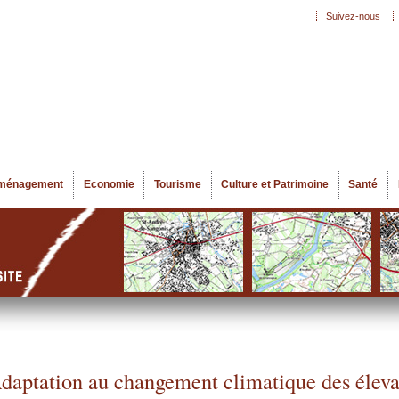
Aller au
Suivez-nous
Menu secondaire
contenu
principal
ménagement
Economie
Tourisme
Culture et Patrimoine
Santé
daptation au changement climatique des élev