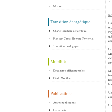
Mission
O
Re
Transition énergétique
Dan
org
Charte forestière de territoire
Pay
qui
Plan Air-Climat-Energie Territorial
con
Transition Ecologique
Le 
May
été
Mobilité
cen
Documents téléchargeables
Si 
tra
Etude Mobilité
res
la 
Une
Publications
cli
Autres publications
Un 
Les carnets