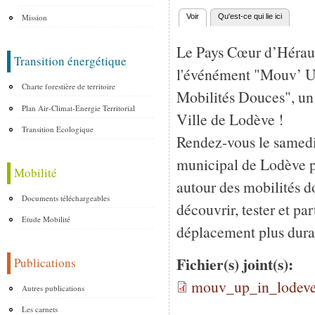
Mission
Voir
(onglet actif)
Qu'est-ce qui lie ici
Onglets principaux
Le Pays Cœur d’Hérault 
Transition énergétique
l'événément "Mouv’ Up
Charte forestière de territoire
Mobilités Douces", un
Plan Air-Climat-Energie Territorial
Ville de Lodève !
Transition Ecologique
Rendez-vous le samedi
municipal de Lodève p
Mobilité
autour des mobilités 
Documents téléchargeables
découvrir, tester et pa
Etude Mobilité
déplacement plus dura
Fichier(s) joint(s):
Publications
mouv_up_in_lodev
Autres publications
Les carnets