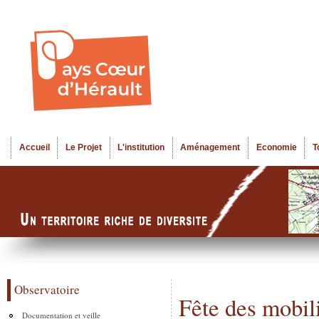
Al
Menu seco
co
pr
Accueil
Le Projet
L'institution
Aménagement
Economie
T
Menu principal
Observatoire
Fête des mobil
Documentation et veille