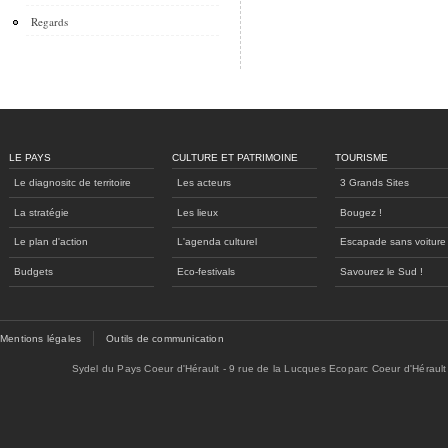
Regards
LE PAYS
CULTURE ET PATRIMOINE
TOURISME
Le diagnositc de territoire
Les acteurs
3 Grands Sites
La stratégie
Les lieux
Bougez !
Le plan d'action
L'agenda culturel
Escapade sans voiture
Budgets
Eco-festivals
Savourez le Sud !
Mentions légales
Outils de communication
Sydel du Pays Coeur d'Hérault - 9 rue de la Lucques Ecoparc Coeur d'Hérault