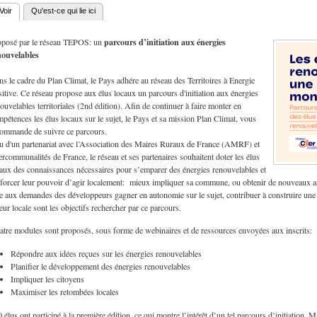
Voir
(onglet actif)
Qu'est-ce qui lie ici
nglets principaux
parcours d’initiation aux énergies
oposé par le réseau TEPOS: un
nouvelables
s le cadre du Plan Climat, le Pays adhére au réseau des Territoires à Energie
itive. Ce réseau propose aux élus locaux un parcours d'initiation aux énergies
ouvelables territoriales (2nd édition). Afin de continuer à faire monter en
pétences les élus locaux sur le sujet, le Pays et sa mission Plan Climat, vous
commande de suivre ce parcours.
u d'un partenariat avec l’Association des Maires Ruraux de France (AMRF) et
ercommunalités de France, le réseau et ses partenaires souhaitent doter les élus
aux des connaissances nécessaires pour s’emparer des énergies renouvelables et
forcer leur pouvoir d’agir localement: mieux impliquer sa commune, ou obtenir de nouveaux a
e aux demandes des développeurs gagner en autonomie sur le sujet, contribuer à construire une vis
eur locale sont les objectifs rechercher par ce parcours.
tre modules sont proposés, sous forme de webinaires et de ressources envoyées aux inscrits:
Répondre aux idées reçues sur les énergies renouvelables
Planifier le développement des énergies renouvelables
Impliquer les citoyens
Maximiser les retombées locales
 élus ont participé à la première édition, ce qui montre l’intérêt d’un tel parcours d’initiation. 