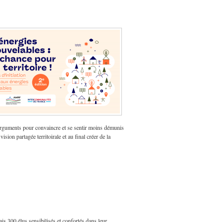
rguments pour convaincre et se sentir moins démunis
ion partagée territoirale et au final créer de la
Mais 300 élus sensibilisés et confortés dans leur