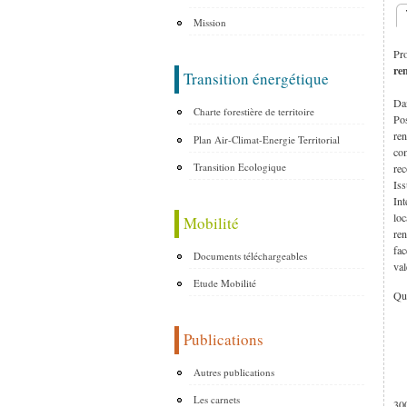
Mission
O
Pr
re
Transition énergétique
Dan
Charte forestière de territoire
Pos
ren
Plan Air-Climat-Energie Territorial
com
Transition Ecologique
re
Iss
Int
loc
Mobilité
ren
fac
Documents téléchargeables
val
Etude Mobilité
Qua
Publications
Autres publications
Les carnets
300