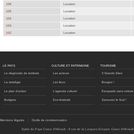
106
Location
105
Location
104
Location
103
Location
102
Location
LE PAYS
CULTURE ET PATRIMOINE
TOURISME
Le diagnositc de territoire
Les acteurs
3 Grands Sites
La stratégie
Les lieux
Bougez !
Le plan d'action
L'agenda culturel
Escapade sans voiture
Budgets
Eco-festivals
Savourez le Sud !
Mentions légales
Outils de communication
Sydel du Pays Coeur d'Hérault - 9 rue de la Lucques Ecoparc Coeur d'Hérault