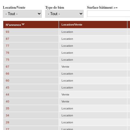
Location/Vente
Type de bien
Surface bâtiment >=
Location/Vente
N°annonce
93
Location
87
Location
77
Location
76
Location
75
Location
67
Vente
66
Location
60
Location
45
Location
44
Vente
40
Vente
35
Location
34
Location
28
Location
27
Location