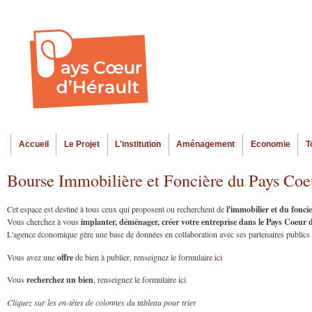
Al
Menu seco
co
pr
Accueil
Le Projet
L'institution
Aménagement
Economie
T
Menu principal
Bourse Immobilière et Foncière du Pays Coe
l'immobilier et du fonc
Cet espace est destiné à tous ceux qui proposent ou recherchent de
implanter, déménager, créer votre entreprise dans le Pays Coeur
Vous cherchez à vous
L'agence économique gère une base de données en collaboration avec ses partenaires publics et
offre
Vous avez une
de bien à publier, renseignez le formulaire
ici
recherchez un bien
Vous
, renseignez le formulaire
ici
Cliquez sur les en-têtes de colonnes du tableau pour trier