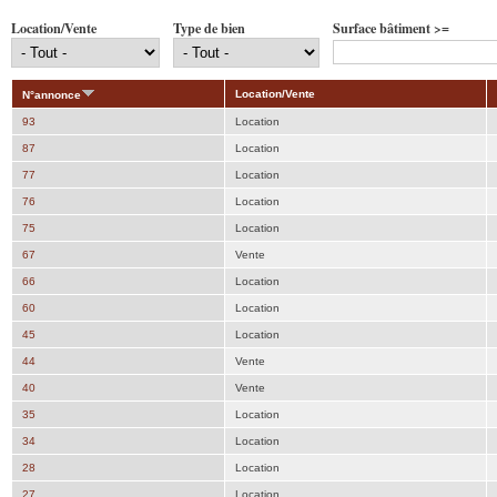
Location/Vente
Type de bien
Surface bâtiment >=
Location/Vente
N°annonce
93
Location
87
Location
77
Location
76
Location
75
Location
67
Vente
66
Location
60
Location
45
Location
44
Vente
40
Vente
35
Location
34
Location
28
Location
27
Location