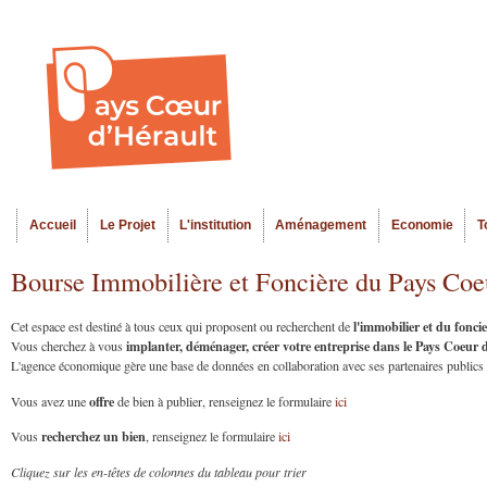
Al
Menu seco
co
pr
Accueil
Le Projet
L'institution
Aménagement
Economie
T
Menu principal
Bourse Immobilière et Foncière du Pays Coe
l'immobilier et du fonc
Cet espace est destiné à tous ceux qui proposent ou recherchent de
implanter, déménager, créer votre entreprise dans le Pays Coeur
Vous cherchez à vous
L'agence économique gère une base de données en collaboration avec ses partenaires publics et
offre
Vous avez une
de bien à publier, renseignez le formulaire
ici
recherchez un bien
Vous
, renseignez le formulaire
ici
Cliquez sur les en-têtes de colonnes du tableau pour trier