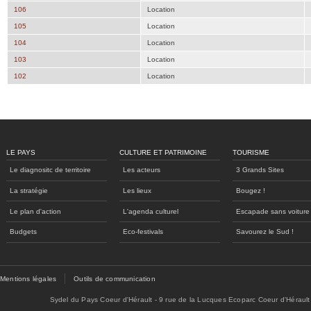
106
Location
105
Location
104
Location
103
Location
102
Location
LE PAYS
CULTURE ET PATRIMOINE
TOURISME
Le diagnositc de territoire
Les acteurs
3 Grands Sites
La stratégie
Les lieux
Bougez !
Le plan d'action
L'agenda culturel
Escapade sans voiture
Budgets
Eco-festivals
Savourez le Sud !
Mentions légales
Outils de communication
Sydel du Pays Coeur d'Hérault - 9 rue de la Lucques Ecoparc Coeur d'Hérault