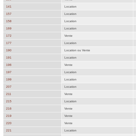
141
Location
157
Location
158
Location
169
Location
172
Vente
177
Location
190
Location ou Vente
191
Location
196
Vente
197
Location
199
Location
207
Location
211
Vente
215
Location
216
Vente
219
Vente
220
Vente
221
Location