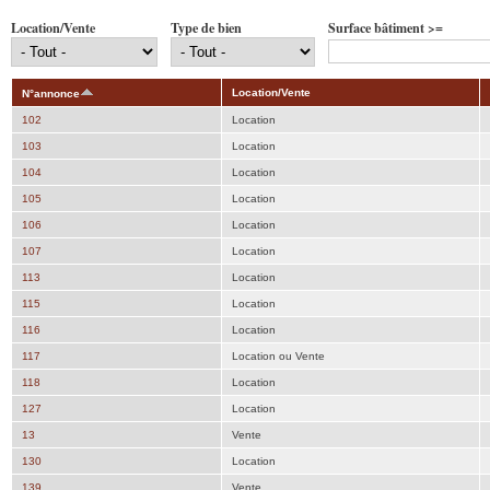
Location/Vente
Type de bien
Surface bâtiment >=
Location/Vente
N°annonce
102
Location
103
Location
104
Location
105
Location
106
Location
107
Location
113
Location
115
Location
116
Location
117
Location ou Vente
118
Location
127
Location
13
Vente
130
Location
139
Vente