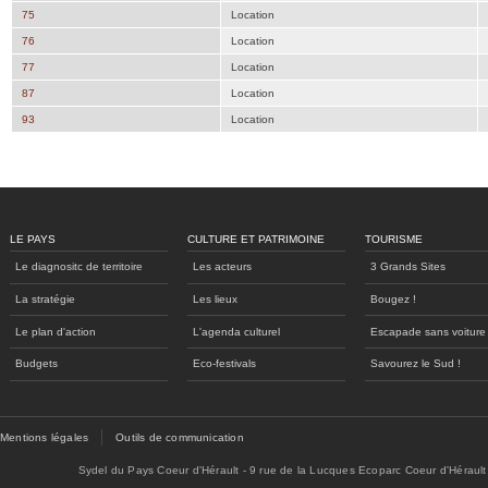
75
Location
76
Location
77
Location
87
Location
93
Location
LE PAYS
CULTURE ET PATRIMOINE
TOURISME
Le diagnositc de territoire
Les acteurs
3 Grands Sites
La stratégie
Les lieux
Bougez !
Le plan d'action
L'agenda culturel
Escapade sans voiture
Budgets
Eco-festivals
Savourez le Sud !
Mentions légales
Outils de communication
Sydel du Pays Coeur d'Hérault - 9 rue de la Lucques Ecoparc Coeur d'Hérault