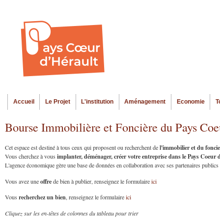
Al
Menu seco
co
pr
Accueil
Le Projet
L'institution
Aménagement
Economie
T
Menu principal
Bourse Immobilière et Foncière du Pays Coe
l'immobilier et du fonc
Cet espace est destiné à tous ceux qui proposent ou recherchent de
implanter, déménager, créer votre entreprise dans le Pays Coeur
Vous cherchez à vous
L'agence économique gère une base de données en collaboration avec ses partenaires publics et
offre
Vous avez une
de bien à publier, renseignez le formulaire
ici
recherchez un bien
Vous
, renseignez le formulaire
ici
Cliquez sur les en-têtes de colonnes du tableau pour trier