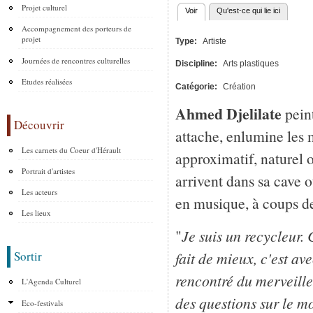
Projet culturel
Voir
(onglet actif)
Qu'est-ce qui lie ici
Onglets principaux
Accompagnement des porteurs de
projet
Type:
Artiste
Journées de rencontres culturelles
Discipline:
Arts plastiques
Etudes réalisées
Catégorie:
Création
Ahmed Djelilate
peint
Découvrir
attache, enlumine les
Les carnets du Coeur d'Hérault
approximatif, naturel o
Portrait d'artistes
arrivent dans sa cave 
Les acteurs
en musique, à coups de
Les lieux
"
Je suis un recycleur.
fait de mieux, c'est av
Sortir
rencontré du merveilleu
L'Agenda Culturel
des questions sur le m
Eco-festivals