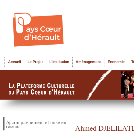
Al
Menu seco
co
pr
Accueil
Le Projet
L'institution
Aménagement
Economie
T
Menu principal
Accompagnement et mise en
réseau
Ahmed DJELILAT