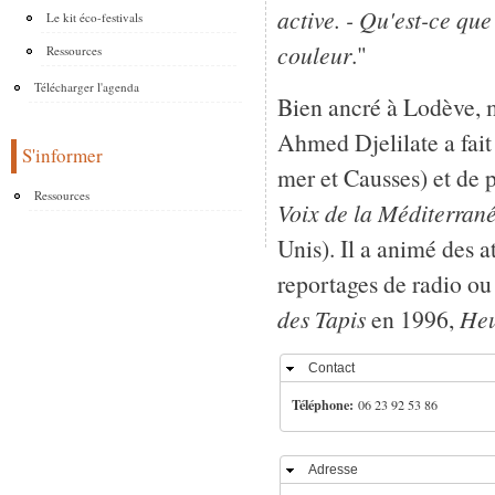
active. - Qu'est-ce que
Le kit éco-festivals
couleur
."
Ressources
Télécharger l'agenda
Bien ancré à Lodève, ma
Ahmed Djelilate a fait
S'informer
mer et Causses) et de pl
Ressources
Voix de la Méditerran
Unis). Il a animé des at
reportages de radio ou 
des Tapis
en 1996,
Heu
Contact
Masquer
Téléphone:
06 23 92 53 86
Adresse
Masquer