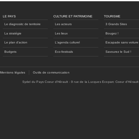
LE PAYS
CULTURE ET PATRIMOINE
TOURISME
Le diagnositc de territoire
Les acteurs
3 Grands Sites
La stratégie
Les lieux
Bougez !
Le plan d'action
L'agenda culturel
Escapade sans voiture
Budgets
Eco-festivals
Savourez le Sud !
Mentions légales
Outils de communication
Sydel du Pays Coeur d'Hérault - 9 rue de la Lucques Ecoparc Coeur d'Hérault