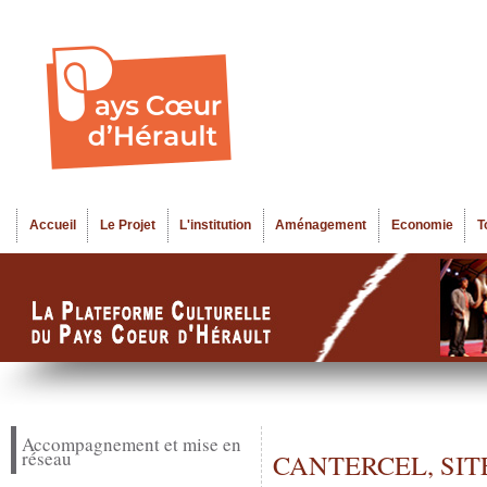
Al
Menu seco
co
pr
Accueil
Le Projet
L'institution
Aménagement
Economie
T
Menu principal
Accompagnement et mise en
réseau
CANTERCEL, SI