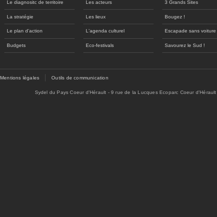
Le diagnositc de territoire
Les acteurs
3 Grands Sites
La stratégie
Les lieux
Bougez !
Le plan d'action
L'agenda culturel
Escapade sans voiture
Budgets
Eco-festivals
Savourez le Sud !
Mentions légales
Outils de communication
Sydel du Pays Coeur d'Hérault - 9 rue de la Lucques Ecoparc Coeur d'Hérault