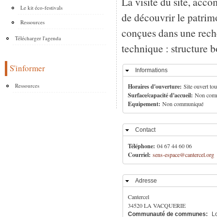
La visite du site, acc
Le kit éco-festivals
de découvrir le patrim
Ressources
conçues dans une rech
Télécharger l'agenda
technique : structure b
S'informer
Informations
Masquer
Horaires d'ouverture:
Ressources
Site ouvert tou
Surface/capacité d'accueil:
Non com
Equipement:
Non communiqué
Contact
Masquer
Téléphone:
04 67 44 60 06
Courriel:
sens-espace@cantercel.org
Adresse
Masquer
Cantercel
34520
LA VACQUERIE
Communauté de communes:
L