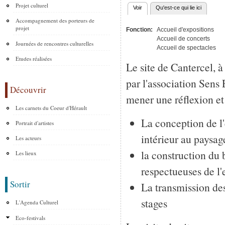
Projet culturel
Voir
(onglet actif)
Qu'est-ce qui lie ici
Onglets principaux
Accompagnement des porteurs de
projet
Fonction:
Accueil d'expositions
Accueil de concerts
Journées de rencontres culturelles
Accueil de spectacles
Etudes réalisées
Le site de Cantercel, 
par l'association Sens 
Découvrir
mener une réflexion et
Les carnets du Coeur d'Hérault
La conception de l
Portrait d'artistes
intérieur au paysag
Les acteurs
la construction du 
Les lieux
respectueuses de l
Sortir
La transmission des
stages
L'Agenda Culturel
Eco-festivals