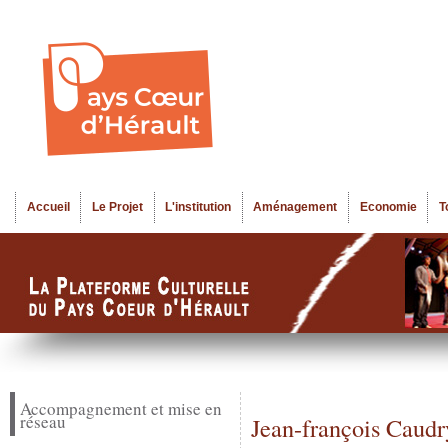
Al
Menu seco
co
pr
Accueil
Le Projet
L'institution
Aménagement
Economie
T
Menu principal
Accompagnement et mise en
réseau
Jean-françois Caudr