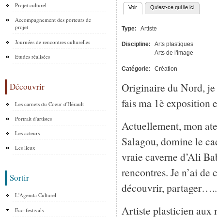
Projet culturel
Voir
(onglet actif)
Qu'est-ce qui lie ici
Onglets principaux
Accompagnement des porteurs de
projet
Type:
Artiste
Journées de rencontres culturelles
Discipline:
Arts plastiques
Arts de l'image
Etudes réalisées
Catégorie:
Création
Originaire du Nord, je 
Découvrir
fais ma 1è exposition 
Les carnets du Coeur d'Hérault
Portrait d'artistes
Actuellement, mon atel
Les acteurs
Salagou, domine le ca
Les lieux
vraie caverne d’Ali Bab
rencontres. Je n’ai de c
Sortir
découvrir, partager…..
L'Agenda Culturel
Artiste plasticien aux m
Eco-festivals