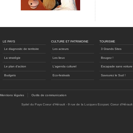
Compagnie ATIRDEL
LE PAYS
CULTURE ET PATRIMOINE
TOURISME
Le diagnositc de territoire
Les acteurs
3 Grands Sites
La stratégie
Les lieux
Bougez !
Le plan d'action
L'agenda culturel
Escapade sans voiture
Budgets
Eco-festivals
Savourez le Sud !
Mentions légales
Outils de communication
Sydel du Pays Coeur d'Hérault - 9 rue de la Lucques Ecoparc Coeur d'Hérault