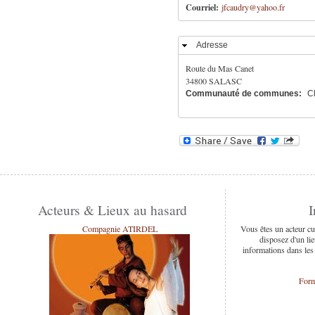
Courriel:
jfcaudry@yahoo.fr
Adresse
Masquer
Route du Mas Canet
34800
SALASC
Communauté de communes:
C
Association Emergences et Potentiels - Réjane
JONIAS
Acteurs & Lieux au hasard
I
Vous êtes un acteur cu
disposez d'un lie
informations dans les
Form