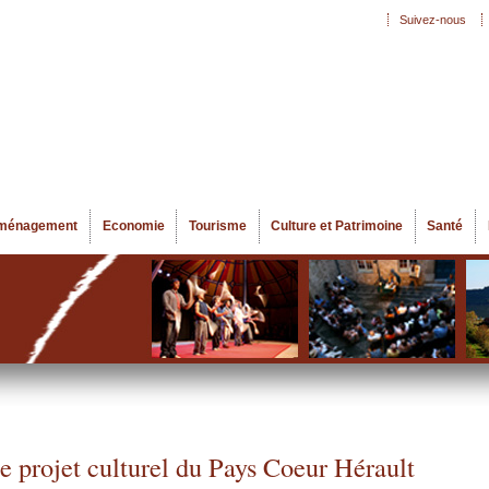
Aller au
Suivez-nous
Menu secondaire
contenu
principal
ménagement
Economie
Tourisme
Culture et Patrimoine
Santé
e projet culturel du Pays Coeur Hérault