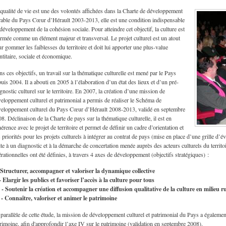
qualité de vie est une des volontés affichées dans la Charte de développement
able du Pays Cœur d’Hérault 2003-2013, elle est une condition indispensable
développement de la cohésion sociale. Pour atteindre cet objectif, la culture est
irmée comme un élément majeur et transversal. Le projet culturel est un atout
r gommer les faiblesses du territoire et doit lui apporter une plus-value
ntitaire, sociale et économique.
s ces objectifs, un travail sur la thématique culturelle est mené par le Pays
uis 2004. Il a abouti en 2005 à l’élaboration d’un état des lieux et d’un pré-
gnostic culturel sur le territoire. En 2007, la création d’une mission de
eloppement culturel et patrimonial a permis de réaliser le Schéma de
veloppement culturel du Pays Cœur d’Hérault 2008-2013, validé en septembre
8. Déclinaison de la Charte de pays sur la thématique culturelle, il est en
érence avec le projet de territoire et permet de définir un cadre d’orientation et
 priorités pour les projets culturels à intégrer au contrat de pays (mise en place d’une grille d’éval
te à un diagnostic et à la démarche de concertation menée auprès des acteurs culturels du territo
rationnelles ont été définies, à travers 4 axes de développement (objectifs stratégiques) :
- Structurer, accompagner et valoriser la dynamique collective
- Elargir les publics et favoriser l’accès à la culture pour tous
 - Soutenir la création et accompagner une diffusion qualitative de la culture en milieu r
 - Connaître, valoriser et animer le patrimoine
parallèle de cette étude, la mission de développement culturel et patrimonial du Pays a également
rimoine, afin d'approfondir l’axe IV sur le patrimoine (validation en septembre 2008).