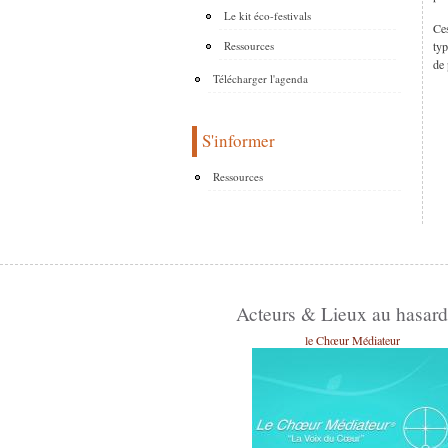
Le kit éco-festivals
Ces
typ
Ressources
de 
Télécharger l'agenda
S'informer
Ressources
Acteurs & Lieux au hasard
le Chœur Médiateur