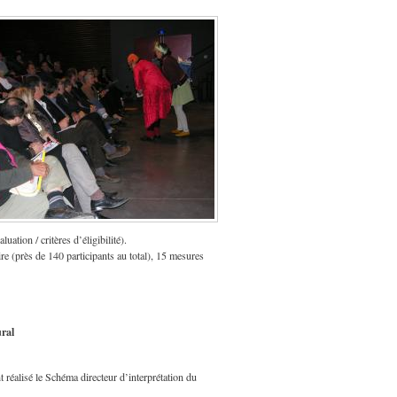
uation / critères d’éligibilité).
ire (près de 140 participants au total), 15 mesures
ural
 réalisé le Schéma directeur d’interprétation du