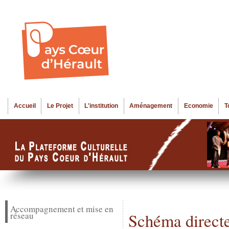
Al
Menu seco
co
pr
Accueil
Le Projet
L'institution
Aménagement
Economie
T
Menu principal
Accompagnement et mise en
réseau
Schéma directe