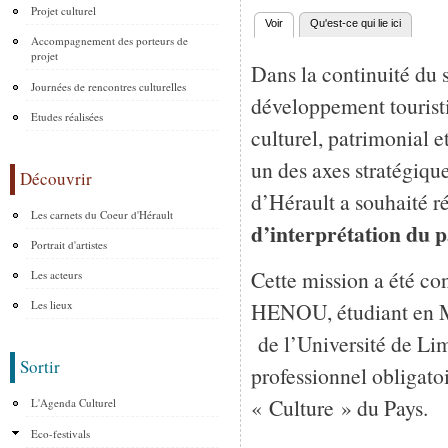
Projet culturel
Voir
(onglet actif)
Qu'est-ce qui lie ici
Onglets principaux
Accompagnement des porteurs de
projet
Dans la continuité du
Journées de rencontres culturelles
développement tourist
Etudes réalisées
culturel, patrimonial e
un des axes stratégiqu
Découvrir
d’Hérault a souhaité r
Les carnets du Coeur d'Hérault
d’interprétation du 
Portrait d'artistes
Cette mission a été co
Les acteurs
HENOU, étudiant en M
Les lieux
de l’Université de Lim
Sortir
professionnel obligato
« Culture » du Pays.
L'Agenda Culturel
Eco-festivals