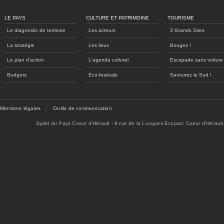
LE PAYS
CULTURE ET PATRIMOINE
TOURISME
Le diagnositc de territoire
Les acteurs
3 Grands Sites
La stratégie
Les lieux
Bougez !
Le plan d'action
L'agenda culturel
Escapade sans voiture
Budgets
Eco-festivals
Savourez le Sud !
Mentions légales
Outils de communication
Sydel du Pays Coeur d'Hérault - 9 rue de la Lucques Ecoparc Coeur d'Hérault